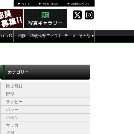
リンク
お問い合わせ
新聞部について
ﾌｨｷﾞｭｱｽ
相撲
準硬式野
アメフト
テニス
その他
▼
ｹｰﾄ
球
カテゴリー
陸上競技
野球
ラグビー
バレー
バスケ
サッカー
卓球