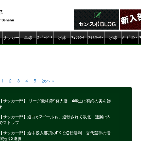
部
f Senshu
ty
サッカー
卓球
ｽﾋﾟｰﾄﾞｽ
水泳
ﾌｪﾝｼﾝｸﾞ
ｱｲｽﾎｯｹｰ
水球
ﾊﾞﾄﾞﾐﾝﾄ
ｹｰﾄ
ﾝ
1
2
3
4
5
次へ »
【サッカー部】Iリーグ最終節9発大勝 4年生は有終の美を飾
る
【サッカー部】道白が2ゴールも、逆転されて敗北 連勝は3
でストップ
【サッカー部】途中投入那須のFKで逆転勝利 交代選手の活
躍光り3連勝