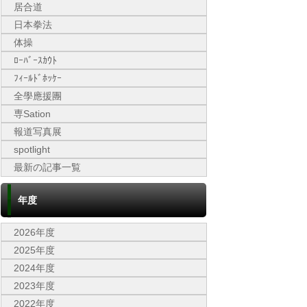
居合道
日本拳法
体操
ﾛｰﾊﾞｰｽｶｳﾄ
ﾌｨｰﾙﾄﾞﾎｯｹｰ
全學應援團
専Sation
報道写真展
spotlight
最新の記事一覧
年度
2026年度
2025年度
2024年度
2023年度
2022年度