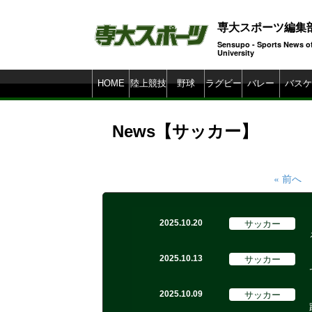
専大スポーツ編集
Sensupo - Sports News o
Universi
HOME
陸上競技
野球
ラグビー
バレー
バスケ
News【サッカー】
« 前へ
サッカー
2025.10.20
サッカー
2025.10.13
サッカー
2025.10.09