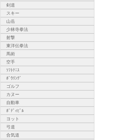
剣道
スキー
山岳
少林寺拳法
射撃
東洋伝拳法
馬術
空手
ｿﾌﾄﾃﾆｽ
ﾎﾞｳﾘﾝｸﾞ
ゴルフ
カヌー
自動車
ﾎﾞﾃﾞｨﾋﾞﾙ
ヨット
弓道
合気道