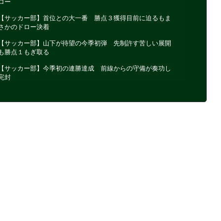
ロー
【サッカー部】首位との大一番 勝点３獲得目前に迫るもま
さかのドロー決着
【サッカー部】山下が待望の今季初弾 先制許す苦しい展開
も勝点１もぎ取る
【サッカー部】今季初の連勝達成 前線からの守備が奏功し
完封