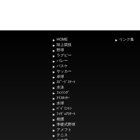
HOME
リンク集
陸上競技
野球
ラグビー
バレー
バスケ
サッカー
卓球
ｽﾋﾟｰﾄﾞｽｹｰﾄ
水泳
ﾌｪﾝｼﾝｸﾞ
ｱｲｽﾎｯｹｰ
水球
ﾊﾞﾄﾞﾐﾝﾄﾝ
ﾌｨｷﾞｭｱｽｹｰﾄ
相撲
準硬式野球
アメフト
テニス