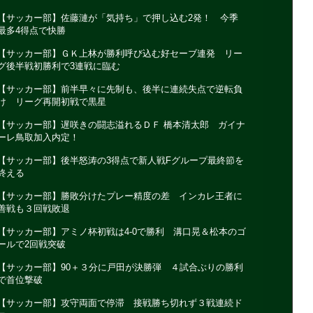
【サッカー部】佐藤漣が「気持ち」で押し込む2発！ 今季
最多4得点で快勝
【サッカー部】ＧＫ上林が勝利呼び込む好セーブ連発 リー
グ後半戦初勝利で3連戦に臨む
【サッカー部】前半早々に先制も、後半に連続失点で逆転負
け リーグ再開初戦で黒星
【サッカー部】遅咲きの闘志溢れるＤＦ 橋本清太郎 ガイナ
ーレ鳥取加入内定！
【サッカー部】後半怒涛の3得点で新人戦Fグループ最終節を
終える
【サッカー部】勝敗分けたプレー精度の差 インカレ王者に
善戦も３回戦敗退
【サッカー部】アミノ杯初戦は4-0で勝利 溝口晃＆松本のゴ
ールで2回戦突破
【サッカー部】90＋３分に戸田が決勝弾 ４試合ぶりの勝利
で首位撃破
【サッカー部】攻守両面で停滞 接戦勝ち切れず３戦連続ド