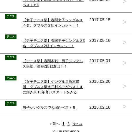
>
ベスト８!!
テニス
>
2017.05.15
【女子テニス部】春関女子シングルス
４名、ダブルス２組インカレへ！！
テニス
>
2017.05.10
【男子テニス部】春関男子シングルス3
名、ダブルス2組インカレへ！！
テニス
>
2017.05.01
【テニス部】春関本戦・男子シングル
ス矢部、油布2回戦進出！！
テニス
2015.02.20
【女子テニス部】シングルス坂本優
>
勝、ダブルス清水戸村ペアがベスト４
に輝き2015年良いスタートをきる
テニス
>
2015.02.18
男子シングルスで大塚がベスト８
« 前へ
1
2
次へ »
CLUB SPONSOR