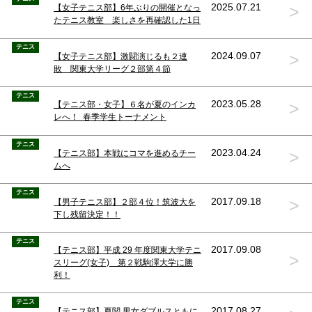
>
2025.07.21
【女子テニス部】6年ぶりの開催となっ
たテニス教室 楽しさを再確認した1日
テニス
>
2024.09.07
【女子テニス部】激闘演じるも２連
敗 関東大学リーグ２部第４節
テニス
>
2023.05.28
【テニス部・女子】６名が夏のインカ
レへ！ 春季学生トーナメント
テニス
>
2023.04.24
【テニス部】本戦にコマを進めるチー
ムへ
テニス
>
2017.09.18
【男子テニス部】２部４位！筑波大を
下し残留決定！！
テニス
2017.09.08
【テニス部】平成 29 年度関東大学テニ
>
スリーグ(女子) 第２戦駒澤大学に勝
利！
テニス
2017.08.27
【テニス部】夏関 男女ダブルスともに