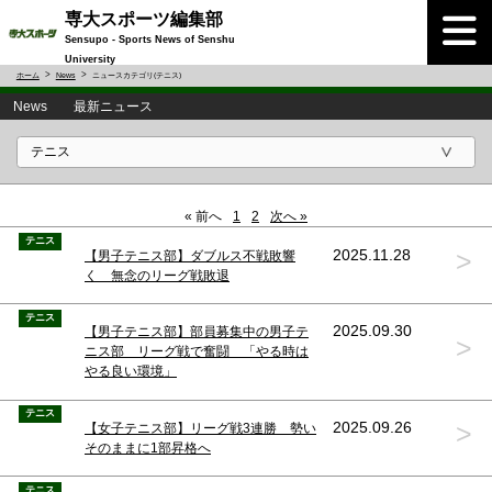
専大スポーツ編集部
Sensupo - Sports News of Senshu
University
ホーム
News
ニュースカテゴリ(テニス)
News 最新ニュース
« 前へ
1
2
次へ »
テニス
>
2025.11.28
【男子テニス部】ダブルス不戦敗響
く 無念のリーグ戦敗退
テニス
2025.09.30
【男子テニス部】部員募集中の男子テ
>
ニス部 リーグ戦で奮闘 「やる時は
やる良い環境」
テニス
>
2025.09.26
【女子テニス部】リーグ戦3連勝 勢い
そのままに1部昇格へ
テニス