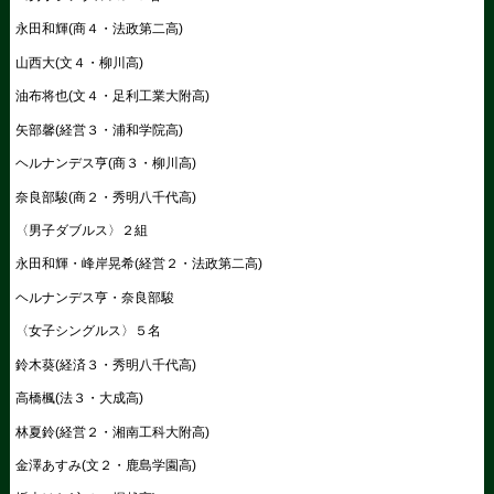
永田和輝(商４・法政第二高)
山西大(文４・柳川高)
油布将也(文４・足利工業大附高)
矢部馨(経営３・浦和学院高)
ヘルナンデス亨(商３・柳川高)
奈良部駿(商２・秀明八千代高)
〈男子ダブルス〉２組
永田和輝・峰岸晃希(経営２・法政第二高)
ヘルナンデス亨・奈良部駿
〈女子シングルス〉５名
鈴木葵(経済３・秀明八千代高)
高橋楓(法３・大成高)
林夏鈴(経営２・湘南工科大附高)
金澤あすみ(文２・鹿島学園高)