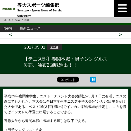
専大スポーツ編集部
Sensupo - Sports News of Senshu
University
ホーム
News
詳細
News 最新ニュース
<
>
2017.05.01
テニス
【テニス部】春関本戦・男子シングルス
矢部、油布2回戦進出！！
平成29年度関東学生テニストーナメント大会(春関)が５月１日に有明テニスの
森にて行われた。本大会は全日本学生テニス選手権大会(インカレ)出場をかけ
た大会である。ベスト16(３回戦進出)でインカレ本戦出場が決定し、１Ｒを勝
てばインカレの予選に出場することできる。
専修大学から春関本戦に出場する選手は以下である。
〈男子シングルス〉６名