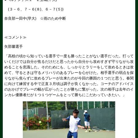
(３－６、７－６(８)、６－７(５))
奈良部ー田中(早大) ☆雨のため中断
≪コメント≫
矢部馨選手
「高校の頃から知っている選手で一度も勝ったことがない選手だった。打って
いくだけでは自分が焦るだけだと思ったから自分から攻めすぎず守りながら攻
めることを意識した。そのためにも、しっかりとラリーをして攻めるときは攻
めて、守るときは守るメリハリのあるプレーを心がけた。相手選手の弱点を探
りながら焦らずに攻めるプレーが出来たのが今回の勝因の１つだと思う。春関
に向けて練習する中で正直３月頃は調子が良くなかった。コーチのアドバイス
のおかげでプレーの幅が広がったことが勝ちに繋がった。次の相手は去年のイ
ンカレ優勝者だが１つ１つゲームをとって勝ちにこだわっていきたい。」