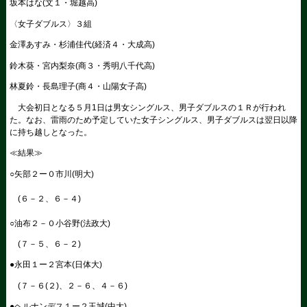
坂本はな(文１・堀越高)
〈女子ダブルス〉３組
金澤あすみ・杉浦佳代(経済４・大成高)
鈴木葵・宮内梨奈(商３・秀明八千代高)
林夏鈴・長島理子(商４・山陽女子高)
大会初日となる５月1日は男女シングルス、男子ダブルスの１Ｒが行われ
た。なお、雷雨のため予定していた女子シングルス、男子ダブルスは翌日以降
に持ち越しとなった。
≪結果≫
○矢部２ー０市川(明大)
(６－２、６－４)
○油布２－０小谷野(法政大)
(７－５、６－２)
●永田１ー２宮本(日体大)
(７－６(２)、２－６、４－６)
●ヘルナンデス１ー２玉城(中大)