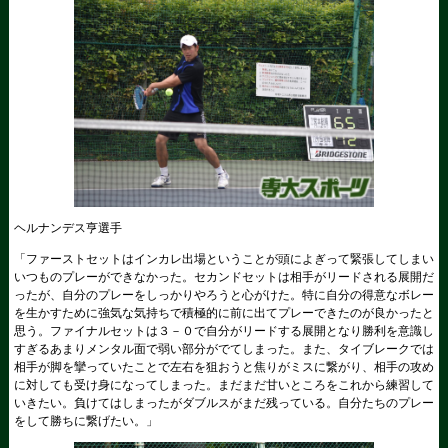
ヘルナンデス亨選手
「ファーストセットはインカレ出場ということが頭によぎって緊張してしまい
いつものプレーができなかった。セカンドセットは相手がリードされる展開だ
ったが、自分のプレーをしっかりやろうと心がけた。特に自分の得意なボレー
を生かすために強気な気持ちで積極的に前に出てプレーできたのが良かったと
思う。ファイナルセットは３－０で自分がリードする展開となり勝利を意識し
すぎるあまりメンタル面で弱い部分がでてしまった。また、タイブレークでは
相手が脚を攣っていたことで左右を狙おうと焦りがミスに繋がり、相手の攻め
に対しても受け身になってしまった。まだまだ甘いところをこれから練習して
いきたい。負けてはしまったがダブルスがまだ残っている。自分たちのプレー
をして勝ちに繋げたい。」