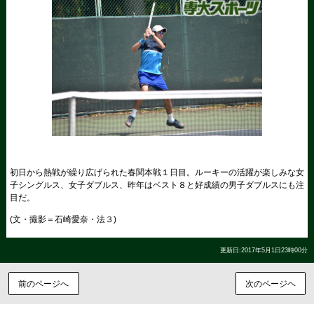
初日から熱戦が繰り広げられた春関本戦１日目。ルーキーの活躍が楽しみな女
子シングルス、女子ダブルス、昨年はベスト８と好成績の男子ダブルスにも注
目だ。
(文・撮影＝石崎愛奈・法３)
更新日:2017年5月1日23時00分
前のページへ
次のページヘ