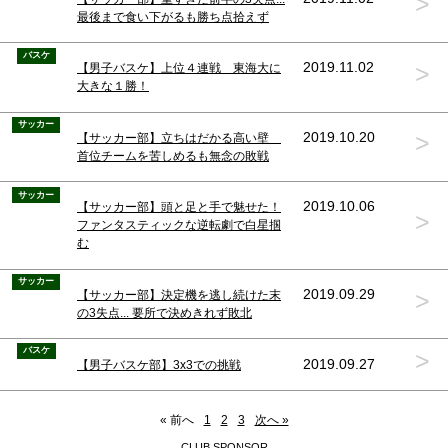
>
最後まで食い下がるも勝ち点拾えず
バスケ
>
2019.11.02
【男子バスケ】上位４連戦 東海大に
大きな１勝！
サッカー
>
2019.10.20
【サッカー部】立ちはだかる高い壁
首位チームを苦しめるも無念の敗戦
サッカー
2019.10.06
【サッカー部】頭と足と手で魅せた！
>
ファンタスティックな逆転劇で白星掴
む
サッカー
>
2019.09.29
【サッカー部】決定機を逃し続けた末
の3失点... 要所で決めきれず敗北
バスケ
>
2019.09.27
【男子バスケ部】3x3での挑戦
« 前へ
1
2
3
次へ »
CLUB SPONSOR