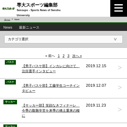
専大スポーツ編集部
Sensupo - Sports News of Senshu
University
ホーム
News
News 最新ニュース
« 前へ
1
2
3
次へ »
バスケ
>
2019.12.15
【男子バスケ部】インカレに向けて、
注目選手インタビュー
バスケ
>
2019.12.07
【男子バスケ部】工藤学生コーチイン
タビュー
サッカー
2019.11.23
【サッカー部】笑顔なきフィナーレ
>
今季の艱難辛苦を来季の捲土重来の糧
に
サッカー