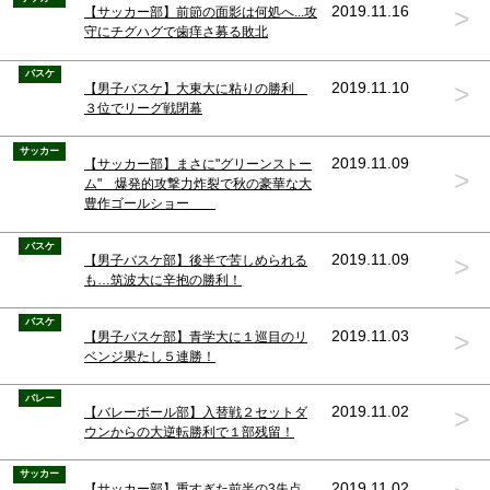
>
2019.11.16
【サッカー部】前節の面影は何処へ...攻
守にチグハグで歯痒さ募る敗北
バスケ
>
2019.11.10
【男子バスケ】大東大に粘りの勝利
３位でリーグ戦閉幕
サッカー
2019.11.09
【サッカー部】まさに"グリーンストー
>
ム" 爆発的攻撃力炸裂で秋の豪華な大
豊作ゴールショー
バスケ
>
2019.11.09
【男子バスケ部】後半で苦しめられる
も…筑波大に辛抱の勝利！
バスケ
>
2019.11.03
【男子バスケ部】青学大に１巡目のリ
ベンジ果たし５連勝！
バレー
>
2019.11.02
【バレーボール部】入替戦２セットダ
ウンからの大逆転勝利で１部残留！
サッカー
2019.11.02
【サッカー部】重すぎた前半の3失点...