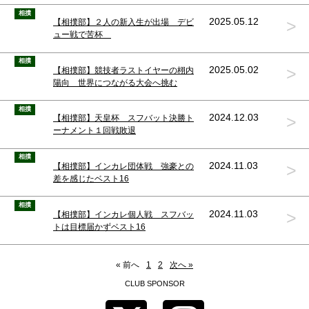
相撲
>
2025.05.12
【相撲部】２人の新入生が出場 デビ
ュー戦で苦杯
相撲
>
2025.05.02
【相撲部】競技者ラストイヤーの栩内
陽向 世界につながる大会へ挑む
相撲
>
2024.12.03
【相撲部】天皇杯 スフバット決勝ト
ーナメント１回戦敗退
相撲
>
2024.11.03
【相撲部】インカレ団体戦 強豪との
差を感じたベスト16
相撲
>
2024.11.03
【相撲部】インカレ個人戦 スフバッ
トは目標届かずベスト16
« 前へ
1
2
次へ »
CLUB SPONSOR