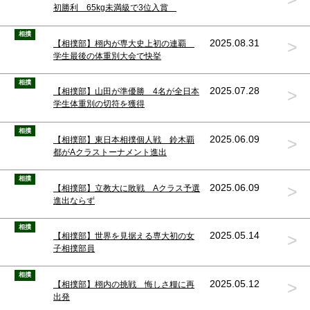
初勝利 65kg未満級で3位入賞
相撲
>
2025.08.31
【相撲部】栩内が専大史上初の連覇
学生最後の体重別大会で快挙
相撲
>
2025.07.28
【相撲部】山田が準優勝 4名が全日本
学生体重別の切符を獲得
相撲
>
2025.06.09
【相撲部】東日本相撲個人戦 鈴木覇
都がAクラストーナメント進出
相撲
>
2025.06.09
【相撲部】立教大に敗戦 Aクラス予選
進出ならず
相撲
>
2025.05.14
【相撲部】世界を見据える専大初の女
子相撲部員
相撲
>
2025.05.12
【相撲部】栩内の挑戦 悔しさ糧に再
出発