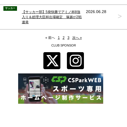
サッカー
2026.06.28
【サッカー部】5発快勝でアミノ杯8強
>
入り＆総理大臣杯出場確定 塚越が2戦
連発
« 前へ
1
2
3
次へ »
CLUB SPONSOR