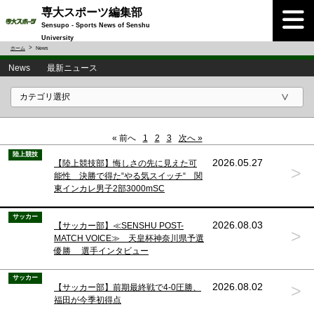
専大スポーツ編集部
Sensupo - Sports News of Senshu
University
ホーム
News
News 最新ニュース
« 前へ
1
2
3
次へ »
陸上競技
2026.05.27
【陸上競技部】悔しさの先に見えた可
>
能性 決勝で得た“やる気スイッチ“ 関
東インカレ男子2部3000mSC
サッカー
2026.08.03
【サッカー部】≪SENSHU POST-
>
MATCH VOICE≫ 天皇杯神奈川県予選
優勝 選手インタビュー
サッカー
>
2026.08.02
【サッカー部】前期最終戦で4-0圧勝、
福田が今季初得点