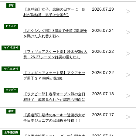
卓球
>
2026.07.29
【卓球部】女子、悲願の日本一に 島
村が殊勲賞 男子は全国6位
ﾎﾞｸｼﾝｸﾞ
>
2026.07.24
【ボクシング部】3階級で優勝 2部復帰
を懸けた入れ替え戦へ
ﾌｨｷﾞｭｱｽｹｰﾄ
>
2026.07.22
【フィギュアスケート部】鈴木が3位入
賞 26-27シーズン好調の滑り出し
ﾌｨｷﾞｭｱｽｹｰﾄ
>
2026.07.22
【フィギュアスケート部】アクアカッ
プ男子ＳＰ 嶋﨑が第3位
ラグビー
>
2026.07.18
【ラグビー部】春季オープン戦の全日
程終了、成果見られたが課題も明白に
柔道
>
2026.07.17
【柔道部】期待のルーキー近藤奏太が
全日本ジュニアの出場権を獲得！！
全學應援團