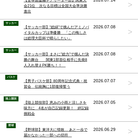
2026.07.14
【全學應援團チアリーダー部】関東大
>
会21位 次なる目標は全国大会準決勝
進出
サッカー
2026.07.08
【サッカー部】“総緑”で挑んだアミノバ
>
イタルカップは準優勝 「この悔しさ
は総理大臣杯で晴らしたい」
サッカー
2026.07.08
【サッカー部】まさに”総力”で掴んだ決
>
勝の舞台 関東1部首位相手に先発8
人入れ替えPK勝ち！！
バスケ
>
2026.07.07
【男子バスケ部】80周年記念式典・祝
賀会 伝統胸に1部復帰誓う
陸上競技
2026.07.05
【陸上競技部】恵みの小雨と涼しさを
>
味方に 4名が自己記録更新！ 絆記録
挑戦会
野球
>
2026.06.29
【野球部】東洋大に惜敗… あと一歩で
届かなかった一部への切符