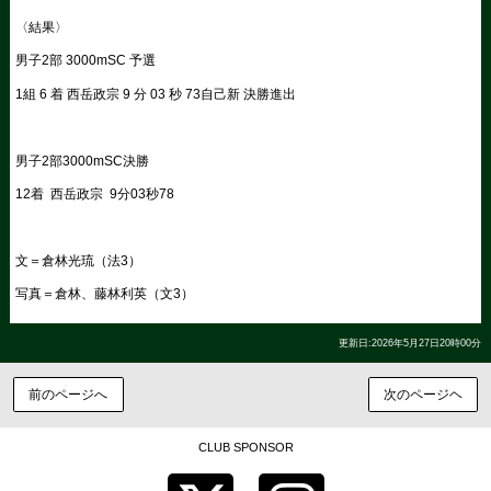
〈結果〉
男子2部 3000mSC 予選
1組 6 着 西岳政宗 9 分 03 秒 73自己新 決勝進出
男子2部3000mSC決勝
12着 西岳政宗 9分03秒78
文＝倉林光琉（法3）
写真＝倉林、藤林利英（文3）
更新日:2026年5月27日20時00分
前のページへ
次のページヘ
CLUB SPONSOR