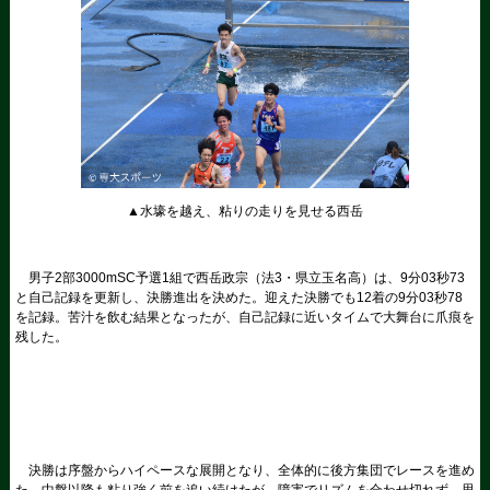
▲水壕を越え、粘りの走りを見せる西岳
男子2部3000mSC予選1組で西岳政宗（法3・県立玉名高）は、9分03秒73
と自己記録を更新し、決勝進出を決めた。迎えた決勝でも12着の9分03秒78
を記録。苦汁を飲む結果となったが、自己記録に近いタイムで大舞台に爪痕を
残した。
決勝は序盤からハイペースな展開となり、全体的に後方集団でレースを進め
た。中盤以降も粘り強く前を追い続けたが、障害でリズムを合わせ切れず、思