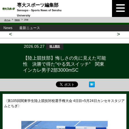
専大スポーツ編集部
Sensupo - Sports News of Senshu
University
ホーム
News
詳細
News 最新ニュース
<
>
2026.05.27
陸上競技
【陸上競技部】悔しさの先に見えた可能
性 決勝で得た“やる気スイッチ“ 関東
インカレ男子2部3000mSC
〈第105回関東学生陸上競技対校選手権大会 4日目=5月24日カンセキスタジア
ムとちぎ〉