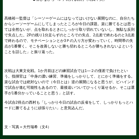
髙橋裕一監督は「シーソーゲームにはなってはいけない展開なのに、自分たち
からシーソーゲームにしてしまったところが今日の課題。楽に勝てるとは思っ
ては全然ないが、点を取れるときにしっかり取り切れていないし、無駄な反則
で失点した。2Pの残り1分足らずのところでの失点、2点差で終わるのと3点差
で終わるので、モチベーションとか3Ｐの入り方が変わっていく。時間帯の失
点が1番響く。そこを改善しないと勝ち切れるところが勝ちきれないよという
ことを話した」と振り返った。
次戦は大東文化戦。1か月前ほどの練習試合では1―２の僅差で負けたとい
う。指揮官は「中身の濃い練習、準備をしっかりして、とにかく準備をする。
楽な試合では絶対ないので（今日とは）逆の展開になると思うが、ビハインド
で試合が進む可能性もあるので、最後追いついてひっくり返せるか。そこは選
手が1番分かっていることと思う」と話す。
今試合2得点の西村も「しっかり今日の試合の反省をして、しっかりもっとハ
ードに勝てるように頑張りたい」と意気込んだ。
文・写真＝大竹瑞希（文4）