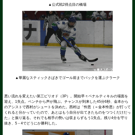
▲公式戦2得点目の橋場
▲華麗なスティックさばきでゴール前までパックを運ぶクラーク
悪い流れを変えたい第三ピリオド（3P）。開始早々ペナルティキルの場面を
迎え、1失点。ベンチから声が飛ぶ。チャンスが到来した45分6秒、金本から
のアシストで西村がシュートを決めた。西村は「怜恩（＝金本怜恩）が打って
くれると分かっていたので、あとはもう自分が出てきたものをつつくだけだっ
た」と振り返る。それでも相手の勢いは収まらずもう1失点。残り4分を守り
抜き、5－4でどうにか勝利した。