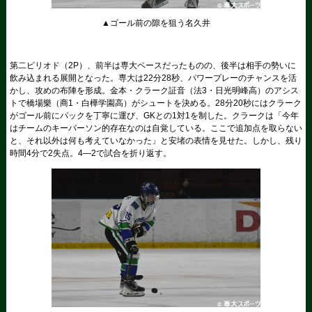
▲ゴール前の隙を狙う名久井
第二ピリオド（2P）、前半は専大ペースだったものの、後半は相手の勢いに
飲み込まれる展開となった。専大は22分28秒、パワープレーのチャンスを活
かし、攻めの布陣を形成。金本・クラーク証音（法3・日光明峰高）のアシス
トで橋場樂（商1・白樺学園高）がシュートを決める。28分20秒にはクラーク
がゴール前にパックを丁寧に運び、GKとの1対1を制した。クラークは「今年
はチームのキーパーソン的存在なのは自覚している。ここで追加点を取らない
と、それ以外は何も考えていなかった」と安堵の表情を見せた。しかし、残り
時間4分で2失点。4―2で試合を折り返す。