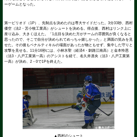
ーゲームとなった。
第一ピリオド（1P）、先制点を決めたのは専大サイドだった。3分33秒、西村
優空（法2・苫小牧工業高）がシュートを決める。得点後、西村はリンク上に
座り込み、大きくほえた。「1点目を決めた方がチームの雰囲気が良くなると
思ったので、そこで自分が決められてめっちゃ嬉しかった」と満面の笑みを見
せた。その後もペナルティキルの場面があったが物ともせず、集中した守りと
攻撃を見せる。11分16秒には、小林氷聖（経済4・釧路江南高）と金本怜恩
（法3・八戸工業第一高）のアシストを経て、名久井凛央（法3・八戸工業第
一高）が決め、2－0で1Pを終えた。
▲西村のシュート