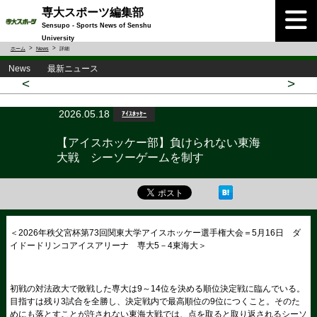
専大スポーツ編集部
Sensupo - Sports News of Senshu
University
ホーム
News
詳細
News 最新ニュース
<
>
2026.05.18
ｱｲｽﾎｯｹｰ
【アイスホッケー部】負けられない東海
大戦 シーソーゲームを制す
＜2026年秩父宮杯第73回関東大学アイスホッケー選手権大会＝5月16日 ダ
イドードリンコアイスアリーナ 専大5－4東海大＞
初戦の対法政大で敗戦した専大は9～14位を決める順位決定戦に臨んでいる。
目指すは残り3試合を全勝し、決定戦内で最高順位の9位につくこと。そのた
めにも落とすことが許されない東海大戦では、点を取ると取り返されるシーソ