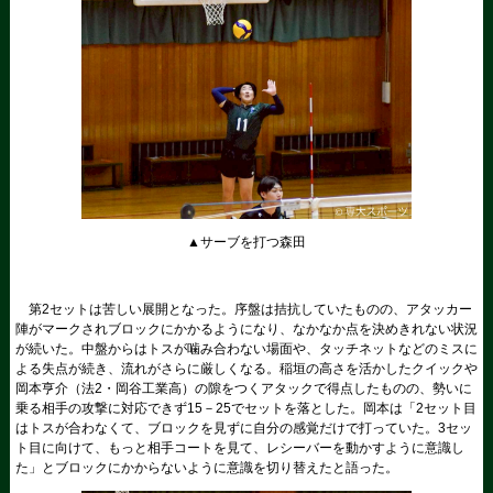
▲サーブを打つ森田
第2セットは苦しい展開となった。序盤は拮抗していたものの、アタッカー
陣がマークされブロックにかかるようになり、なかなか点を決めきれない状況
が続いた。中盤からはトスが噛み合わない場面や、タッチネットなどのミスに
よる失点が続き、流れがさらに厳しくなる。稲垣の高さを活かしたクイックや
岡本亨介（法2・岡谷工業高）の隙をつくアタックで得点したものの、勢いに
乗る相手の攻撃に対応できず15－25でセットを落とした。岡本は「2セット目
はトスが合わなくて、ブロックを見ずに自分の感覚だけで打っていた。3セッ
ト目に向けて、もっと相手コートを見て、レシーバーを動かすように意識し
た」とブロックにかからないように意識を切り替えたと語った。