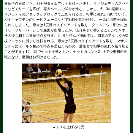
連続得点を挙げた。相手がタイムアウトを取った後も、マサジェディのスパイ
クなどでリードを広げ、専大ペースで試合が進む。しかし、6－3の場面でマ
サジェディのアタックがブロックで止められると、相手に流れが傾いていく。
相手キャプテンのサービスエースなどで3連続得点を許し、一気に点差を縮め
られてしまった。専大は1度目のタイムアウトを取り、タイムアウト明けには
リリーフサーバーとして森田が出場したが、流れを切り替えることができず、
その後も相手に連続得点を許す。9－9と並んだ場面では、岡本のアタックが2
枚ブロックに捕まり逆転される。専大は2度目のタイムアウトを取り、マサジ
ェディにボールを集めて得点を重ねたものの、最後まで相手の流れを断ち切る
ことができず12－15でセットを落とした。セットカウント2－3で今季初の敗
戦となり、優勝はお預けとなった。
▲トスを上げる松元