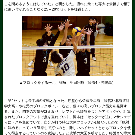
こを閉めるようにはしていた』と明かした。流れに乗った専大は最後まで相手
に追い付かれることなく25－20でセットを獲得した。
▲ブロックをする松元、稲垣、生田宗原（経済4・昇陽高）
第4セットは長丁場の接戦となった。序盤から佐藤ラニ海（経営2･北海道科
学大高）や松元のブロックポイントなど、個々の高いブロック能力を発揮す
る。また、岡本の攻撃が冴え渡り、レフトから緩急をつけたアタックや、計算
されたブロックアウトで点を重ねていく。岡本は「セッターが主にマサジェデ
ィにトスを集めていて、自分が打つ時は大体ブロックが1枚だったので『絶対
に決める』っていう気持ちで打つのと、難しいハイセットとかもブロックを使
って得点するっていうのを意識した」と攻撃の意図を明かした。終盤まで専大