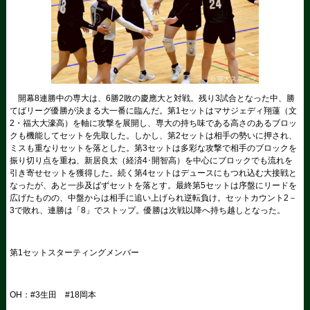
開幕8連勝中の専大は、6勝2敗の慶應大と対戦。残り3試合となった中、勝
てばリーグ優勝が決まる大一番に臨んだ。第1セットはマサジェディ翔蓮（文
2・福大大濠高）を軸に攻撃を展開し、専大の持ち味である高さのあるブロッ
クも機能してセットを先取した。しかし、第2セットは相手の勢いに押され、
ミスも重なりセットを落とした。第3セットは多彩な攻撃で相手のブロックを
振り切り点を重ね、新居良太（経済4･開智高）を中心にブロックでも流れを
引き寄せセットを獲得した。続く第4セットはデュースにもつれ込む大接戦と
なったが、あと一歩及ばずセットを落とす。最終第5セットは序盤にリードを
広げたものの、中盤からは相手に追い上げられ逆転負け。セットカウント2－
3で敗れ、連勝は「8」でストップ。優勝は次戦以降へ持ち越しとなった。
第1セットスターティングメンバー
OH：#3生田 #18岡本