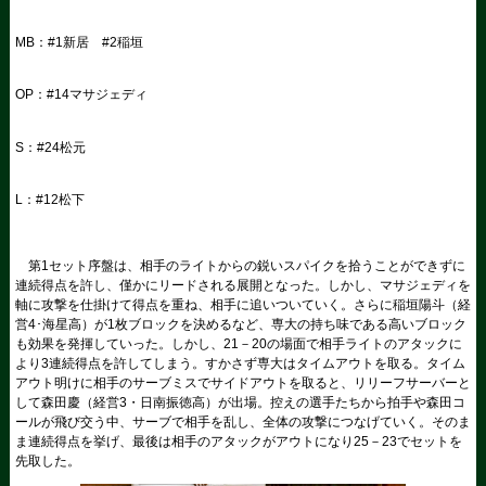
MB：#1新居 #2稲垣
OP：#14マサジェディ
S：#24松元
L：#12松下
第1セット序盤は、相手のライトからの鋭いスパイクを拾うことができずに
連続得点を許し、僅かにリードされる展開となった。しかし、マサジェディを
軸に攻撃を仕掛けて得点を重ね、相手に追いついていく。さらに稲垣陽斗（経
営4･海星高）が1枚ブロックを決めるなど、専大の持ち味である高いブロック
も効果を発揮していった。しかし、21－20の場面で相手ライトのアタックに
より3連続得点を許してしまう。すかさず専大はタイムアウトを取る。タイム
アウト明けに相手のサーブミスでサイドアウトを取ると、リリーフサーバーと
して森田慶（経営3・日南振徳高）が出場。控えの選手たちから拍手や森田コ
ールが飛び交う中、サーブで相手を乱し、全体の攻撃につなげていく。そのま
ま連続得点を挙げ、最後は相手のアタックがアウトになり25－23でセットを
先取した。