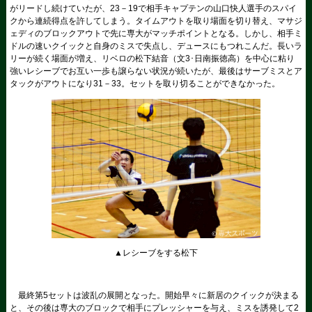
がリードし続けていたが、23－19で相手キャプテンの山口快人選手のスパイ
クから連続得点を許してしまう。タイムアウトを取り場面を切り替え、マサジ
ェディのブロックアウトで先に専大がマッチポイントとなる。しかし、相手ミ
ドルの速いクイックと自身のミスで失点し、デュースにもつれこんだ。長いラ
リーが続く場面が増え、リベロの松下結音（文3･日南振徳高）を中心に粘り
強いレシーブでお互い一歩も譲らない状況が続いたが、最後はサーブミスとア
タックがアウトになり31－33。セットを取り切ることができなかった。
▲レシーブをする松下
最終第5セットは波乱の展開となった。開始早々に新居のクイックが決まる
と、その後は専大のブロックで相手にプレッシャーを与え、ミスを誘発して2