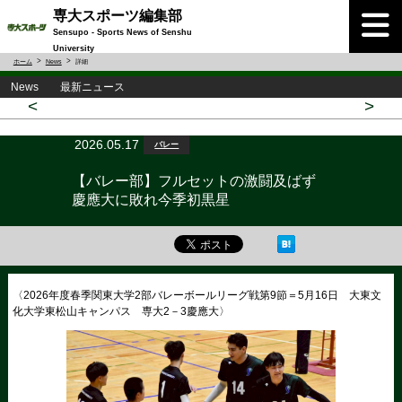
専大スポーツ編集部
Sensupo - Sports News of Senshu
University
ホーム
News
詳細
News 最新ニュース
<
>
2026.05.17
バレー
【バレー部】フルセットの激闘及ばず
慶應大に敗れ今季初黒星
〈2026年度春季関東大学2部バレーボールリーグ戦第9節＝5月16日 大東文
化大学東松山キャンパス 専大2－3慶應大〉