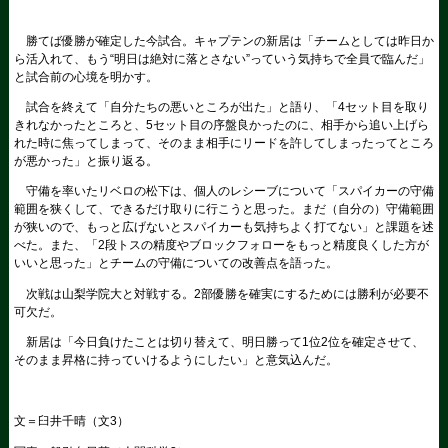
勝てば優勝が確定した今試合。キャプテンの新居は「チームとしては昨日か
ら活入れて、もう“明日は絶対に落とさない”っていう気持ちで全員で臨んだ」
と試合前の心境を明かす。
試合を終えて「自分たちの悪いところが出た」と語り、「4セット目を取り
きれなかったところと、5セット目の序盤良かったのに、相手から追い上げら
れた時に焦ってしまって、そのまま相手にリードを許してしまったってところ
が悪かった」と振り返る。
守備を率いたリベロの松下は、個人のレシーブについて「スパイカーの守備
範囲を狭くして、できるだけ取りに行こうと思った。まだ（自分の）守備範囲
が狭いので、もっと広げないとスパイカーも気持ちよく打てない」と課題を述
べた。また、「2段トスの精度やブロックフォローをもっと精度良くした方が
いいと思った」とチームの守備についての改善点を語った。
次戦は山梨学院大と対戦する。2部優勝を確実にするためには勝利が必要不
可欠だ。
新居は「今日負けたことは切り替えて、明日勝って1位2位を確定させて、
そのまま昇格に持っていけるようにしたい」と意気込んだ。
文＝臼井千晴（文3）