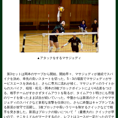
▲アタックをするマサジェディ
第3セットは岡本のサーブから開始。開始早々、マサジェディが連続でスパ
イクを決め、幸先の良いスタートを切った。5－3の場面でマサジェディがサ
ービスエースを決めると、さらに専大に流れが傾く。マサジェディのライトか
らのスパイク、稲垣・松元・岡本の3枚ブロックポイントにより4点差をつけ
る。相手チームがすかさずタイムアウトを取るが、タイムアウト明けにも序盤
のリードを保ったまま試合が続いていった。中盤からは新居のクイックやマサ
ジェディのスパイクなど多彩な攻撃を仕掛けた。さらに終盤はキャプテンであ
る新居が攻守で活躍し、1枚ブロックや長いラリーを制するクイックなどで相
手を突き放した。新居はブロックの狙いについて『（慶應大の）クイックが早
いので、そこをミドルがマークするのと、レフトはコースが一定だったのでそ