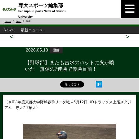
専大スポーツ編集部
Sensupo - Sports News of Senshu
University
ホーム
News
詳細
News 最新ニュース
<
>
2026.05.13
野球
【野球部】またも吉水のバットに火が噴
いた 無傷の7連勝で優勝目前！
〈令和8年度東都大学野球春季リーグ戦＝5月12日 UDトラックス上尾スタジ
アム 専大7-2拓大〉