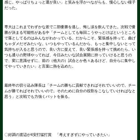
感じ。やっぱりちょっと運が良い」と笑みを浮かべながらも、慢心しない様子
だった。
専大はこれまでわずかな差で二部優勝を逃し、悔し涙を飲んできた。次戦で優
勝が決まる可能性がある中「チームとしても毎回こうやっとけばというところ
で落としてるのはみんながわかっている。だからこそ、緊張感を持って、曲げ
ちゃダメだぞみたいな。いつもやっているんだから、もっと集中しないとって
気持ちが入ると思うので。良い方に捉えて、良い緊張感を持って挑めたら。い
つも通りの野球やってれば、今日みたいな試合展開に持っていけると思うの
で、変に意識せずに、前の（他大の）試合とか色々あるけど、自分らに集中し
てやっていきたい」と言葉に熱を込めた。
最終年の切り込み隊長は「チームの勝ちに貢献できればそれでいいので。チー
ムが勝てればそれでいいので。そのために自分の役割をこなしていければなと
思う」と次戦でも力強くバットを振る。
〇好調の渡辺が4安打猛打賞 「考えすぎずにやっていきたい」