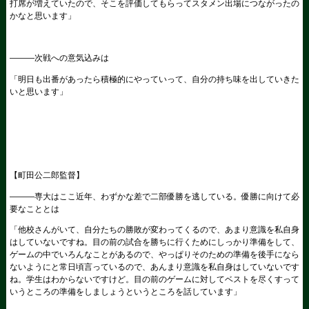
打席が増えていたので、そこを評価してもらってスタメン出場につながったの
かなと思います」
―――次戦への意気込みは
「明日も出番があったら積極的にやっていって、自分の持ち味を出していきた
いと思います」
【町田公二郎監督】
―――専大はここ近年、わずかな差で二部優勝を逃している。優勝に向けて必
要なこととは
「他校さんがいて、自分たちの勝敗が変わってくるので、あまり意識を私自身
はしていないですね。目の前の試合を勝ちに行くためにしっかり準備をして、
ゲームの中でいろんなことがあるので、やっぱりそのための準備を後手になら
ないようにと常日頃言っているので、あんまり意識を私自身はしていないです
ね。学生はわからないですけど。目の前のゲームに対してベストを尽くすって
いうところの準備をしましょうというところを話しています」