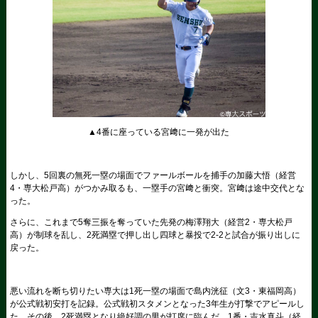
▲4番に座っている宮﨑に一発が出た
しかし、5回裏の無死一塁の場面でファールボールを捕手の加藤大悟（経営
4・専大松戸高）がつかみ取るも、一塁手の宮﨑と衝突。宮﨑は途中交代とな
った。
さらに、これまで5奪三振を奪っていた先発の梅澤翔大（経営2・専大松戸
高）が制球を乱し、2死満塁で押し出し四球と暴投で2-2と試合が振り出しに
戻った。
悪い流れを断ち切りたい専大は1死一塁の場面で島内洸征（文3・東福岡高）
が公式戦初安打を記録。公式戦初スタメンとなった3年生が打撃でアピールし
た。その後、2死満塁となり絶好調の男が打席に臨んだ。1番・吉水真斗（経