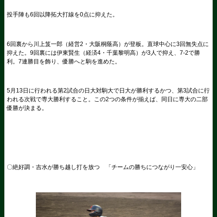
投手陣も6回以降拓大打線を0点に抑えた。
6回裏から川上笈一郎（経営2・大阪桐蔭高）が登板。直球中心に3回無失点に
抑えた。9回裏には伊東賢生（経済4・千葉黎明高）が3人で抑え、7-2で勝
利。7連勝目を飾り、優勝へと駒を進めた。
5月13日に行われる第2試合の日大対駒大で日大が勝利するかつ、第3試合に行
われる次戦で専大勝利すること。この2つの条件が揃えば、同日に専大の二部
優勝が決まる。
〇絶好調・吉水が勝ち越し打を放つ 「チームの勝ちにつながり一安心」