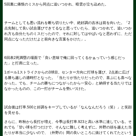
5回裏に痛恨のミスから同点に追いつかれ、暗雲が立ち込めた。
チームとしても悪い流れを断ち切りたい中、絶好調の吉水は前を向いた。「2
点先制して良い試合運びできてるなと思っていたら、追いつかれて。追いつか
れ方も自分たちのミスだったので、それに対してはやばいなと思わずに、ただ
同点になっただけだよと前向きな言葉をかけた」。
6回表2死満塁の場面で「良い意味で俺に回ってくるかぁっていう感じだっ
た」と打席に立った。
1ボール1ストライクからの3球目。センター方向に打球を運び、2点差に広げ
る勝ち越しの適時打となった。「当たりが当たりだったので、喜ぶにも喜べな
かった。でも、チームの勝ちにつながったから一安心」と納得する当たりでは
なかったものの、この一打がチームを勢いづけた。
試合後は打率.500と好調をキープしているが「なんなんだろう（笑）」と笑顔
を見せる。
さらに、昨秋から長打が増え、今季は長打率.923と高い水準に達している。そ
れでも「甘い球を打つだけで、そんなに難しく考えずに。外野の頭を越えた当
たりが本当に少ないので、（外野の）間の良いところに抜けてくれてたという