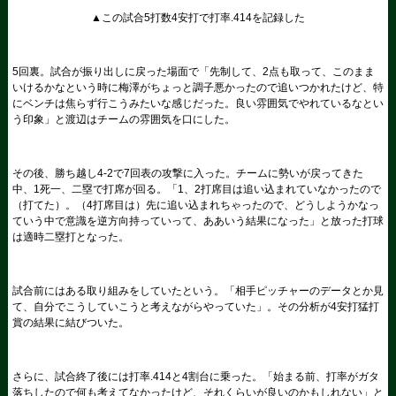
▲この試合5打数4安打で打率.414を記録した
5回裏。試合が振り出しに戻った場面で「先制して、2点も取って、このまま
いけるかなという時に梅澤がちょっと調子悪かったので追いつかれたけど、特
にベンチは焦らず行こうみたいな感じだった。良い雰囲気でやれているなとい
う印象」と渡辺はチームの雰囲気を口にした。
その後、勝ち越し4-2で7回表の攻撃に入った。チームに勢いが戻ってきた
中、1死一、二塁で打席が回る。「1、2打席目は追い込まれていなかったので
（打てた）。（4打席目は）先に追い込まれちゃったので、どうしようかなっ
ていう中で意識を逆方向持っていって、ああいう結果になった」と放った打球
は適時二塁打となった。
試合前にはある取り組みをしていたという。「相手ピッチャーのデータとか見
て、自分でこうしていこうと考えながらやっていた」。その分析が4安打猛打
賞の結果に結びついた。
さらに、試合終了後には打率.414と4割台に乗った。「始まる前、打率がガタ
落ちしたので何も考えてなかったけど、それくらいが良いのかもしれない」と