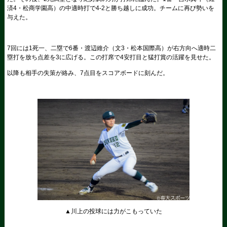
済4・松商学園高）の中適時打で4-2と勝ち越しに成功。チームに再び勢いを
与えた。
7回には1死一、二塁で6番・渡辺維介（文3・松本国際高）が右方向へ適時二
塁打を放ち点差を3に広げる。この打席で4安打目と猛打賞の活躍を見せた。
以降も相手の失策が絡み、7点目をスコアボードに刻んだ。
▲川上の投球には力がこもっていた