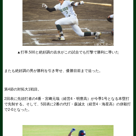
▲打率.500と絶好調の吉水がこの試合でも打撃で勝利に導いた
またも絶好調の男が勝利を引き寄せ、優勝目前まで迫った。
第4節の対拓大1戦目。
2回表に先頭打者の4番・宮﨑元哉（経営4・明豊高）が今季1号となる本塁打
で先制する。そして、5回表に2番の代打・森誠太（経営4・海星高）の併殺打
で2-0となった。