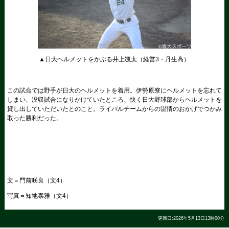
▲日大ヘルメットをかぶる井上颯太（経営3・丹生高）
この試合では野手が日大のヘルメットを着用。伊勢原寮にヘルメットを忘れて
しまい、没収試合になりかけていたところ、快く日大野球部からヘルメットを
貸し出していただいたとのこと。ライバルチームからの温情のおかげでつかみ
取った勝利だった。
文＝門前咲良（文4）
写真＝知地泰雅（文4）
更新日:2026年5月13日13時00分