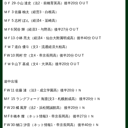
ＤＦ 29 小山 達史（法2・前橋育英高）後半20分 O U T
ＭＦ 3 佐藤 柚太（経営3・白根高）
ＭＦ 5 志村 ぼん（経済4・韮崎高）
ＭＦ6 関谷 輝（経済3・与野高）後半27分 O U T
ＭＦ13 小林 亮太（経済4・仙台大附属明成高）後半40分 O U T
ＦＷ 7 道白 優斗（文3・流通経済大柏高）
F W 10 岡村 空（文4・帝京長岡高）後半20分 O U T
ＦＷ 9 山下 基成（文4・大津高）後半20分 O U T
途中出場
F W 11 佐藤 漣 （法3・成立学園高）後半20分ＩＮ
МＦ 15 ラングフォード 海渡(文3・札幌創成高） 後半20分ＩＮ
F W 20 橘 風芽（法2・浜松開誠館高） 後半20分ＩＮ
M F 8 橋本 燦 （ネット情報3・帝京長岡高） 後半27分ＩＮ
F W 30 樋口 汐音（ネット情報1・帝京長岡高） 後半40分ＩＮ