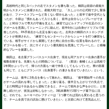
高校時代と同じ3バックの左でスタメンを勝ち取った。鶴田は前節の産能大
戦からスタメンに抜擢された。産能大戦では、「久しぶりの公式戦で少し緊張
があり、ファーストプレーなど良くない部分もあった」と前半で途中交代とな
ったが、今節は「慣れもあって入りも良く、前半は自分らしいプレーができ
た」と90分フルで専大の守備を支えた。練習ではビルドアップや左足のロン
グボールを意識してトレーニングに励んだ。前半6分には自身がドリブルで前
進したのち、PA手前左から左足を振りぬいた。左利きの鶴田のストロングポ
イントが発揮された。「練習でもセンターバックからシュートを打つ練習をし
ている。相手がサイドから展開してきた時に自分が高い位置を取れるので、ま
ずゴールを狙って、次にサイドという優先順位を意識してプレーした」と積極
的なプレーを披露した。
鶴田は、名古屋グランパスユース出身で、現在も同アカデミー出身の選手が
複数在籍する。先輩たちとの関係については、「（那須）奏輔くんとは高校で
1年間かぶっていて、帰りの方面も一緒で仲良くしてもらっていた。寮の部屋
も同じで、ともにグランパス（出身選手）の凄さを見せていきたい」という。
チームは、後半に3失点を食らって敗れた。鶴田は、「後半開始早々の失点
がチームの流れを壊してしまった」と振り返る。後半立ち上がりでの失点で、
「まだ時間は十分あるから逆転できると、チームで前向きな声をかけた」と鼓
舞し続けたが、状況は好転しなかった。3戦未勝利で2部リーグ最下位に沈
む。それでも、ルーキーのレフティーは「1つ勝てれば流れも変わると思うの
で、チーム全員で次の試合に懸けていきたい」と次節に向けて意気込んだ。