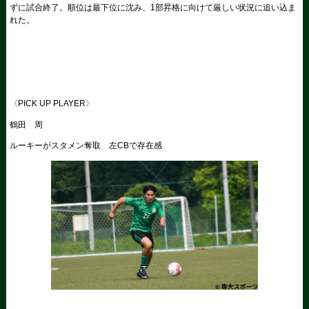
ずに試合終了。順位は最下位に沈み、1部昇格に向けて厳しい状況に追い込ま
れた。
〈PICK UP PLAYER〉
鶴田 周
ルーキーがスタメン奪取 左CBで存在感