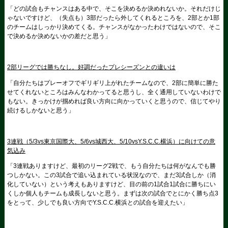
「どの試合もチャンスはある中で、そこを決めるか決めれないか。それだけじ
ゃないですけど、（失点も）3部だったら外してくれるところを、2部とか1部
のチームはしっかり決めてくる。チャンスがなかったわけではないので、そこ
で決めるか決めないかの差だと思う」
2部リーグでは勝ちなし。好調だったプレシーズンとの違いは
「自分たちはプレーオフでギリギリ上がれたチームなので、2部に簡単に勝た
せてくれないところはみんなわかってると思うし、全く通用していないわけで
もない。きっかけが掴めれば良い方向に向かっていくと思うので、信じてやり
続けるしかないと思う」
3連戦（5/3vs東京国際大、5/6vs城西大、5/10vsY.S.C.C.横浜）に向けての意
気込み
「3連戦ありますけど、最初のリーグ2戦で、もう自分たちは何がなんでも勝
つしかない。この3試合で追い込まれている状況なので、まだ3試合しか（消
化していない）という考えもありますけど、目の前の1試合1試合に勝ちにい
くしか個人もチームも成長しないと思う。まずは次の試合でとにかく勝ち点3
をとって、少しでも良い方向でY.S.C.C.横浜との試合を迎えたい」