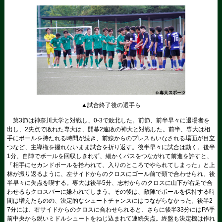
▲試合終了後の選手ら
第3節は神奈川大学と対戦し、0-3で敗北した。前節、前半早々に退場者を
出し、2失点で敗れた専大は、開幕2連敗の神大と対戦した。前半、専大は相
手にボールを持たれる時間が続き、前線からのプレスもいなされる場面が目立
つなど、主導権を握れないまま試合を折り返す。後半早々に試合は動く。後半
1分、自陣でボールを回収しきれず、細かくパスをつながれて前進を許すと、
「相手にセカンドボールを拾われて、入りのところでやられてしまった」と上
林が振り返るように、左サイドからのクロスにゴール前で頭で合わせられ、後
半早々に失点を喫する。専大は後半5分、志村からのクロスに山下が右足で合
わせるもクロスバーに嫌われてしまう。その後は、敵陣でボールを保持する時
間は増えたものの、決定的なシュートチャンスにはつながらなかった。後半2
7分には、右サイドからのクロスに合わせられると、さらに後半33分にはPA手
前中央から鋭いミドルシュートをねじ込まれて連続失点。終盤も決定機は作れ