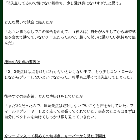
「3失点してるので情けない気持ち。少し受け身になりすぎたと思う」
どんな思いで試合に臨んだか
「お互い勝ちなしでこの試合を迎えて、（神大は）自分が入学してから練習試
合を含めて勝てていないチームだったので、勝って勢いに乗りたい気持ちで臨
んだ」
後半の3失点の要因は
「2、3失点目は点を取りに行かないといけない中で、もう少しコントロール
しながらプレーしないといけなかった。相手も上手くて3失点してしまった」
後半すぐの失点後、どんな声掛けをしていたか
「まだ0-1だったので、連続失点は絶対しないでいこうと声をかけていた。フ
ィールドプレーヤーもよく走って頑張ってくれていた。失点のところはまずは
自分にベクトルを向けてしっかり振り返っていきたい」
今シーズン入って初めての無得点。キーパーから見た原因は