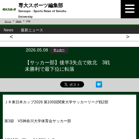
専大スポーツ編集部
Sensupo - Sports News of Senshu
University
ホーム
News
詳細
News 最新ニュース
<
>
2026.05.08
サッカー
【サッカー部】後半3失点で敗北 3戦
未勝利で最下位に転落
ＪＲ東日本カップ2026 第100回関東大学サッカーリーグ戦2部
第3節 VS神奈川大学体育会サッカー部