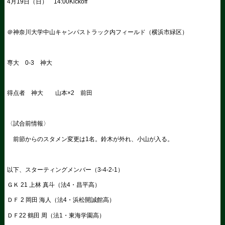
4月19日（日） 14:00Kickoff
＠神奈川大学中山キャンパストラック内フィールド（横浜市緑区）
専大 0-3 神大
得点者 神大 山本×2 前田
〈試合前情報〉
前節からのスタメン変更は1名。鈴木が外れ、小山が入る。
以下、スターティングメンバー（3-4-2-1）
ＧＫ 21 上林 真斗（法4・昌平高）
ＤＦ 2 岡田 海人（法4・浜松開誠館高）
ＤＦ22 鶴田 周（法1・東海学園高）