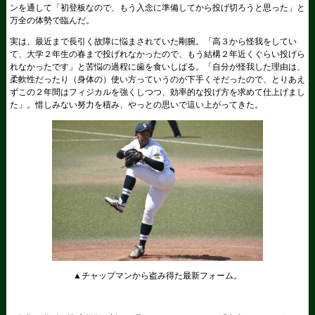
ンを通して「初登板なので、もう入念に準備してから投げ切ろうと思った」と
万全の体勢で臨んだ。
実は、最近まで長引く故障に悩まされていた剛腕。「高３から怪我をしてい
て、大学２年生の春まで投げれなかったので、もう結構２年近くぐらい投げら
れなかったです」と苦悩の過程に歯を食いしばる。「自分が怪我した理由は、
柔軟性だったり（身体の）使い方っていうのが下手くそだったので、とりあえ
ずこの２年間はフィジカルを強くしつつ、効率的な投げ方を求めて仕上げまし
た」。惜しみない努力を積み、やっとの思いで這い上がってきた。
▲チャップマンから盗み得た最新フォーム。