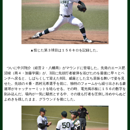
▲投じた第３球目は１５６キロを記録した。
ついに中川翔介（経営２・八幡商）がマウンドに登場した。先発のエース肥
沼竣（商４・加藤学園）が、3回に先頭打者被弾を浴びたのを最後に早々とベ
ンチへ戻ると、しばらくして迎えた8回。威厳とした立ち居振る舞いで姿を見
せた。先頭の４番・西村元希選手を前に、独特のフォームから繰り出される豪
速球がキャッチャーミットを唸らせる。その時、電光掲示板に１５６の数字を
刻み込んだ。場内が一気に騒然とする中、その後も打者を圧倒し冷めやらぬど
よめきを残したまま、グラウンドを後にした。