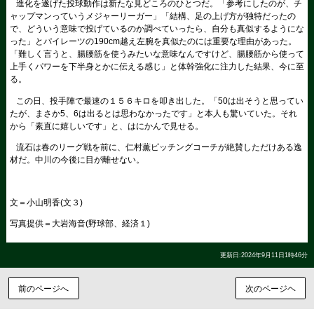
進化を遂げた投球動作は新たな見どころのひとつだ。「参考にしたのが、チ
ャップマンっていうメジャーリーガー」「結構、足の上げ方が独特だったの
で、どういう意味で投げているのか調べていったら、自分も真似するようにな
った」とパイレーツの190cm越え左腕を真似たのには重要な理由があった。
「難しく言うと、腸腰筋を使うみたいな意味なんですけど、腸腰筋から使って
上手くパワーを下半身とかに伝える感じ」と体幹強化に注力した結果、今に至
る。
この日、投手陣で最速の１５６キロを叩き出した。「50は出そうと思ってい
たが、まさか5、6は出るとは思わなかったです」と本人も驚いていた。それ
から「素直に嬉しいです」と、はにかんで見せる。
流石は春のリーグ戦を前に、仁村薫ピッチングコーチが絶賛しただけある逸
材だ。中川の今後に目が離せない。
文＝小山明香(文３)
写真提供＝大岩海音(野球部、経済１)
更新日:2024年9月11日1時46分
前のページへ
次のページヘ