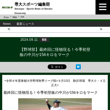
専大スポーツ編集部
Sensupo - Sports News of Senshu
University
ホーム
News
詳細
News 最新ニュース
<
>
2024.09.11
野球
【野球部】最終回に怪物現る！今季初登
板の中川が156キロをマーク
<令和６年度東都大学野球秋季リーグ戦=９月10日 駒沢球場 専大０－４立
正大>
最終回に怪物現る！今季初登板の中川が156キロをマーク