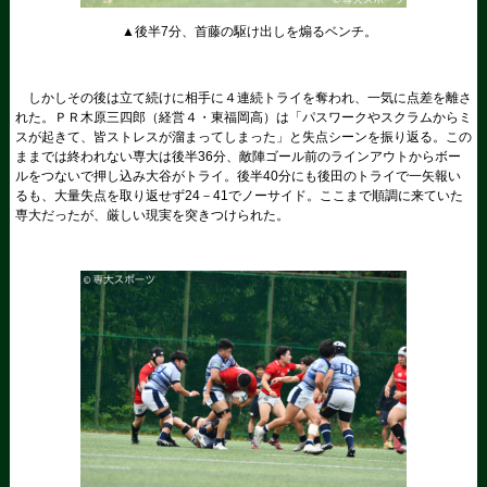
▲後半7分、首藤の駆け出しを煽るベンチ。
しかしその後は立て続けに相手に４連続トライを奪われ、一気に点差を離さ
れた。ＰＲ木原三四郎（経営４・東福岡高）は「パスワークやスクラムからミ
スが起きて、皆ストレスが溜まってしまった」と失点シーンを振り返る。この
ままでは終われない専大は後半36分、敵陣ゴール前のラインアウトからボー
ルをつないで押し込み大谷がトライ。後半40分にも後田のトライで一矢報い
るも、大量失点を取り返せず24－41でノーサイド。ここまで順調に来ていた
専大だったが、厳しい現実を突きつけられた。