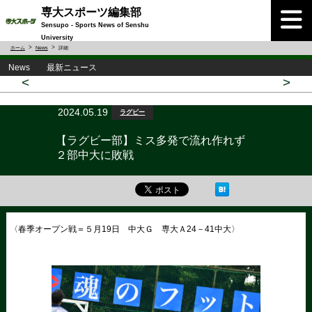
専大スポーツ編集部
Sensupo - Sports News of Senshu
University
ホーム
News
詳細
News 最新ニュース
<
>
2024.05.19
ラグビー
【ラグビー部】ミス多発で流れ作れず
２部中大に敗戦
〈春季オープン戦＝５月19日 中大Ｇ 専大Ａ24－41中大〉