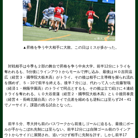
▲昇格を争う中大相手に大敗。この日はミスが多かった。
対戦相手は今季も２部の舞台で昇格を争う中央大学。前半12分にトライを
奪われるも、5分後にラインアウトからモールで押し込み、最後はＨＯ吉田温
広（経営３・國學院大栃木高）がトライ。その後は相手に主導権を握られ流れ
を掴めず、５－10で前半を終える。後半７分には、代わって入った佐藤智哉
（経済１・桐蔭学園高）のトライで同点とするも、その後は立て続けに４連続
トライを奪われる。ＬＯ大谷亜蓮（経営２・國學院大栃木高）とＬＯ後田泰貴
（経営４・長崎北陽台高）のトライで点差を縮めるも逆転には至らず24－41
でノーサイド。課題の残る試合となった。
前半５分、専大持ち前のパスワークから前進しゴールに迫るも、最後にボー
ルが手からこぼれ先制には至らない。前半12分には自陣ゴール前のラインア
ウトからサイドに展開され、追いつけず相手に先制を許す。しかし前半17