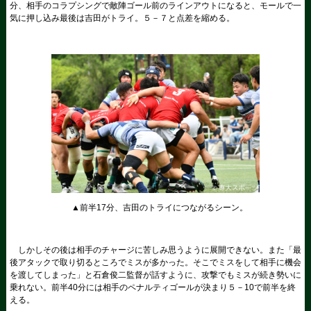
分、相手のコラプシングで敵陣ゴール前のラインアウトになると、モールで一
気に押し込み最後は吉田がトライ。５－７と点差を縮める。
▲前半17分、吉田のトライにつながるシーン。
しかしその後は相手のチャージに苦しみ思うように展開できない。また「最
後アタックで取り切るところでミスが多かった。そこでミスをして相手に機会
を渡してしまった」と石倉俊二監督が話すように、攻撃でもミスが続き勢いに
乗れない。前半40分には相手のペナルティゴールが決まり５－10で前半を終
える。