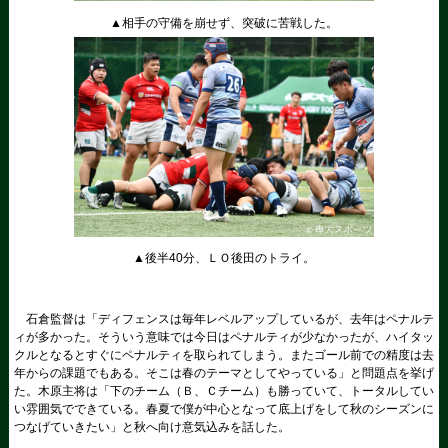
▲相手の守備を崩せず、突破に苦戦した。
▲後半40分、ＬＯ後田のトライ。
石倉監督は「ディフェンスは毎年レベルアップしているが、去年はペナルテ
ィが多かった。そういう意味では今日はペナルティが少なかったが、ハイタッ
クルとなるとすぐにペナルティを取られてしまう。またゴール前での精度は去
年からの課題でもある。そこは春のテーマとしてやっている」と問題点を挙げ
た。木原主将は「下のチーム（Ｂ、Ｃチーム）も勝っていて、トータルしてい
い雰囲気でできている。春夏で僕が中心となって底上げをして秋のシーズンに
つなげていきたい」と秋へ向け意気込みを話した。