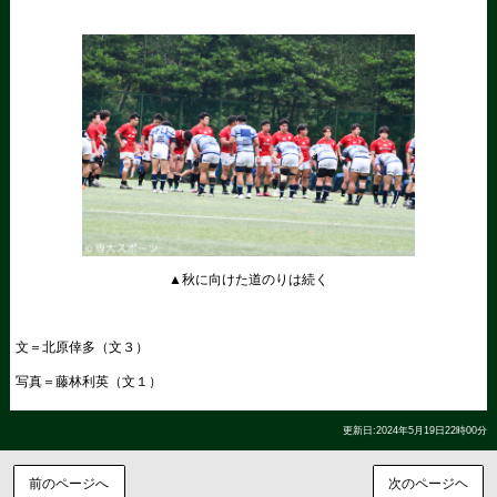
▲秋に向けた道のりは続く
文＝北原倖多（文３）
写真＝藤林利英（文１）
更新日:2024年5月19日22時00分
前のページへ
次のページヘ