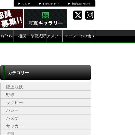
リンク
お問い合わせ
新聞部について
ﾌｨｷﾞｭｱｽ
相撲
準硬式野
アメフト
テニス
その他
▼
ｹｰﾄ
球
カテゴリー
陸上競技
野球
ラグビー
バレー
バスケ
サッカー
卓球