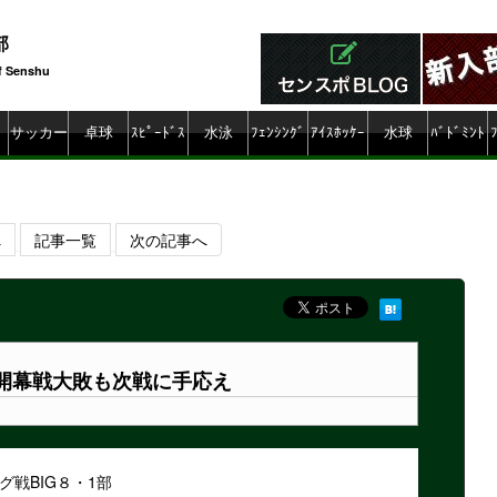
部
f Senshu
ty
サッカー
卓球
ｽﾋﾟｰﾄﾞｽ
水泳
ﾌｪﾝｼﾝｸﾞ
ｱｲｽﾎｯｹｰ
水球
ﾊﾞﾄﾞﾐﾝﾄ
ｹｰﾄ
ﾝ
へ
記事一覧
次の記事へ
開幕戦大敗も次戦に手応え
戦BIG８・1部