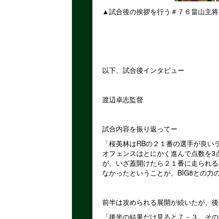
▲試合後の挨拶を行う＃７６畠山主将
以下、試合後インタビュー
渡辺卓志監督
試合内容を振り返ってー
「桜美林はRBの２１番の選手が良い
オフェンスはとにかく進んで点数を3
が、いざ蓋開けたら２１番に走られる
なかったということが、BIG8との力
前半は攻められる展開が続いたが、後
「後半の結果だけ見ると７－３。その