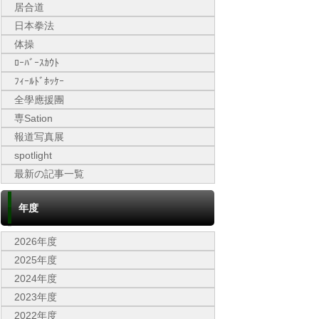
居合道
日本拳法
体操
ﾛｰﾊﾞｰｽｶｳﾄ
ﾌｨｰﾙﾄﾞﾎｯｹｰ
全學應援團
専Sation
報道写真展
spotlight
最新の記事一覧
年度
2026年度
2025年度
2024年度
2023年度
2022年度