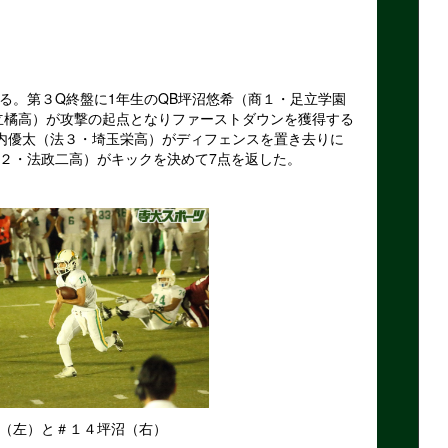
。第３Q終盤に1年生のQB坪沼悠希（商１・足立学園
立橘高）が攻撃の起点となりファーストダウンを獲得する
内優太（法３・埼玉栄高）がディフェンスを置き去りに
法２・法政二高）がキックを決めて7点を返した。
（左）と＃１４坪沼（右）