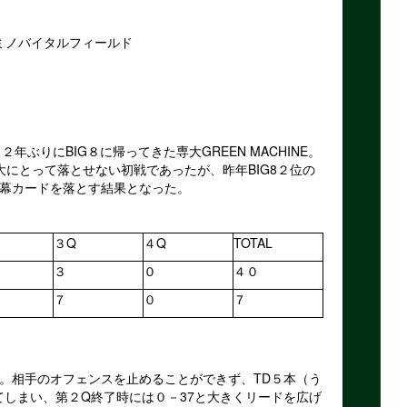
＠アミノバイタルフィールド
ぶりにBIG８に帰ってきた専大GREEN MACHINE。
大にとって落とせない初戦であったが、昨年BIG8２位の
幕カードを落とす結果となった。
３Q
４Q
TOTAL
３
０
４０
７
０
７
。相手のオフェンスを止めることができず、TD５本（う
てしまい、第２Q終了時には０－37と大きくリードを広げ