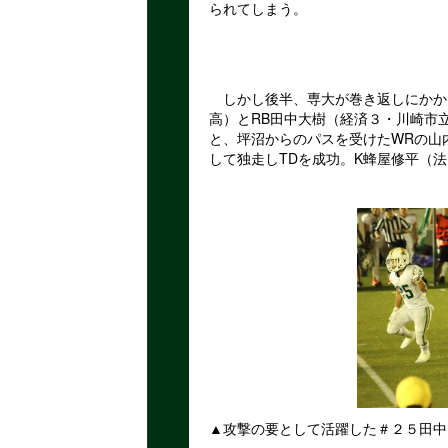
られてしまう。
しかし後半、専大が巻き返しにかかる
高）とRB田中大樹（経済３・川崎市
と、坪沼からのパスを受けたWRの山
して独走しTDを成功。K蜂屋修平（
▲攻撃の要として活躍した＃２５田中