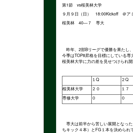
第1節 vs桜美林大学
９月９日（日） 18:00Kickoff 
桜美林 40―７ 専大
昨年、2部Bリーグで優勝を果たし、２年
今季はTOP8昇格を目標にしている専
桜美林大学に力の差を見せつけられ開
１Q
２Q
桜美林大学
２０
１７
専修大学
０
０
専大は前半から苦しい展開となった
ちキック４本）とFG１本を決められ