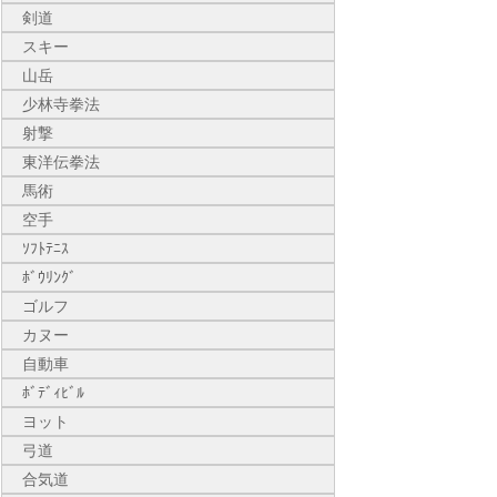
剣道
スキー
山岳
少林寺拳法
射撃
東洋伝拳法
馬術
空手
ｿﾌﾄﾃﾆｽ
ﾎﾞｳﾘﾝｸﾞ
ゴルフ
カヌー
自動車
ﾎﾞﾃﾞｨﾋﾞﾙ
ヨット
弓道
合気道