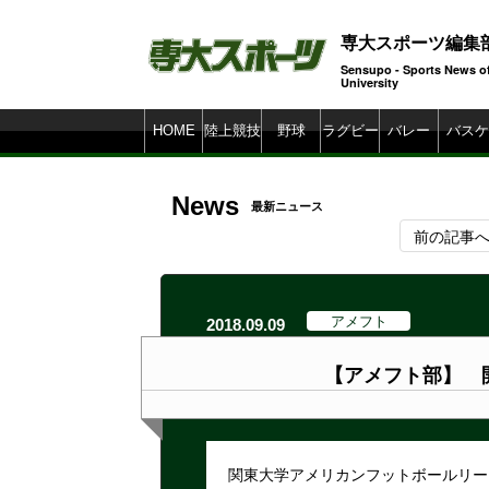
専大スポーツ編集
Sensupo - Sports News o
Universi
HOME
陸上競技
野球
ラグビー
バレー
バスケ
News
最新ニュース
前の記事
アメフト
2018.09.09
【アメフト部】 
関東大学アメリカンフットボールリーグ