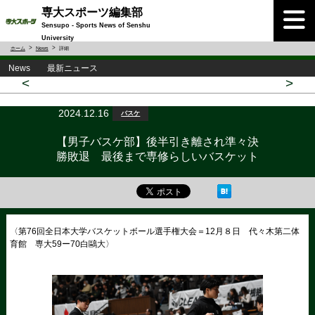
専大スポーツ編集部
Sensupo - Sports News of Senshu
University
ホーム
News
詳細
News 最新ニュース
<
>
2024.12.16
バスケ
【男子バスケ部】後半引き離され準々決
勝敗退 最後まで専修らしいバスケット
〈第76回全日本大学バスケットボール選手権大会＝12月８日 代々木第二体
育館 専大59ー70白鷗大〉