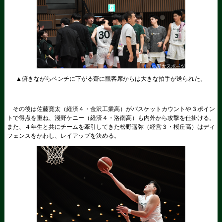
▲俯きながらベンチに下がる齋に観客席からは大きな拍手が送られた。
その後は佐藤寛太（経済４・金沢工業高）がバスケットカウントや３ポイン
トで得点を重ね、淺野ケニー（経済４・洛南高）も内外から攻撃を仕掛ける。
また、４年生と共にチームを牽引してきた松野遥弥（経営３・桜丘高）はディ
フェンスをかわし、レイアップを決める。