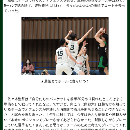
最後はチームで粘りのディフェンスを見せ、主将の市場がボールを沈めて5
9ー70で試合終了。逆転勝利は叶わず、各々が思い思いの表情でコートを去っ
ていった。
▲最後までボールに食らいつく
佐々木監督は「自分たちのバスケットを前半20分やり切れたところはよく
準備をして戦ってくれたなと。ですけど、向こう（白鷗大）は勝ち方を知って
いるチームでオフェンスが停滞した時間帯で流れを断ち切ることができなかっ
た」と試合を振り返った。４年生に対しては「今年は色んな離脱者や怪我人が
いて本来のポジションでプレーさせてあげられなかった。我慢しながらプレー
していた選手もたくさんいたと思うが、チームのために考えてプレーしてくれ