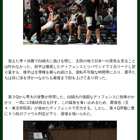
迎えた準々決勝で白鷗大に負けを喫し、太田の地で日本一の景色を見ること
は叶わなかった。前半は徹底したディフェンスとリバウンドで２点リードし折
り返すも、後半は主導権を握られ続ける。逆転不可能な時間帯に入り、選手た
ちは目に涙を浮かべながらも最後まで顔を上げて走り切った。
第３Qから専大の攻撃が停滞した。白鷗大の強固なディフェンスに拍車がか
かり、一気に13連続得点を許す。この猛攻を食い止めるため、齋達也（文
４・東北学院高）が攻めたディフェンスで尽力する。しかし、第４Q序盤に齋
に５つ目のファウル判定が下り、退場を強いられた。