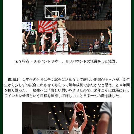
▲９得点（３ポイント３本）、６リバウンドの活躍をした淺野。
市場は「１年生のときは全く試合に絡めなくて厳しい期間があったが、２年
生から少しずつ試合に出させてもらって毎年成長できたかなと思う」と４年間
を振り返った。下級生へは「悔しい思いをさせたので、来年こそは群馬に行っ
てインカレ優勝という目標を達成してほしい」と日本一への夢を託した。