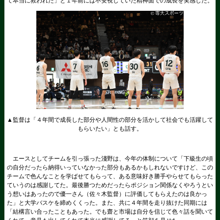
て本当に救われた」と１年前には不安視していた精神面での成長を実感した。
▲監督は「４年間で成長した部分や人間性の部分を活かして社会でも活躍して
もらいたい」とも話す。
エースとしてチームを引っ張った淺野は、今年の体制について「下級生の頃
の自分だったら納得いっていなかった部分もあるかもしれないですけど、この
チームで色んなことを学ばせてもらって、ある意味好き勝手やらせてもらった
ていうのは感謝してた。最後勝つためだったらポジション関係なくやろうとい
う想いはあったので優一さん（佐々木監督）に評価してもらえたのは良かっ
た」と大学バスケを締めくくった。また、共に４年間を走り抜けた同期には
「結構言い合ったこともあった。でも齋と市場は自分を信じて色々話を聞いて