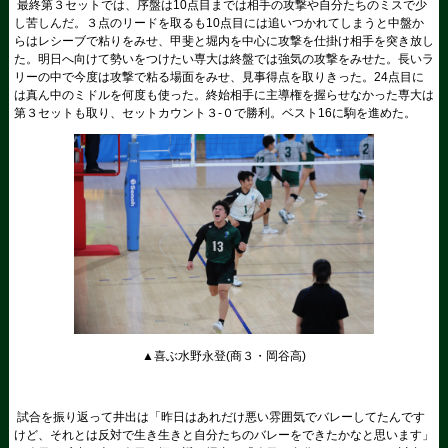
最終第３セットでは、序盤は10点目までは相手の攻撃や自分たちのミスで少
し苦しんだ。３点のリードを取るも10点目には追いつかれてしまうと中盤か
らはレシーブで粘りをみせ、甲斐と堀内を中心に攻撃を仕掛け相手を突き放し
た。明日へ向けて勢いをつけたい専大は終盤では強気の攻撃をみせた。長いラ
リーの中で今度は攻撃で粘る場面をみせ、見事得点を取りきった。24点目に
は真ん中のミドルを何度も使った。終始相手に主導権を握らせなかった専大は
第３セットも取り、セットカウント３-０で勝利。ベスト16に駒を進めた。
▲喜ぶ水野永登(商３・岡谷高)
試合を振り返って井出は「昨日はあれだけ悪い雰囲気でバレーしてたんです
けど、それとは反対で生き生きと自分たちのバレーをできたかなと思います」