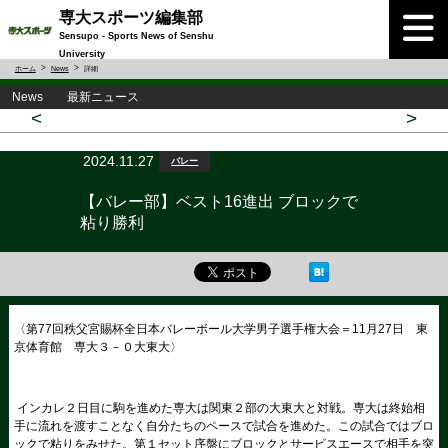
専大スポーツ編集部
Sensupo - Sports News of Senshu
University
ホーム
News
詳細
News 最新ニュース
<
>
2024.11.27
バレー
【バレー部】ベスト16進出 ブロックで
粘り勝利
〈第77回秩父宮賜杯全日本バレーボール大学男子選手権大会＝11月27日 東
京体育館 専大３－０大東大〉
インカレ２日目に駒を進めた専大は関東２部の大東大と対戦。専大は終始相
手に流れを渡すことなく自分たちのペースで試合を進めた。この試合ではブロ
ックで粘りをみせた。第１セット序盤にブロックとサービスエースで相手を突