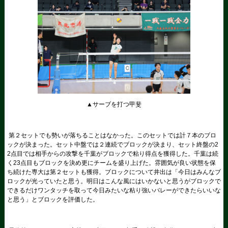
▲サーブを打つ甲斐
第２セットでも勢いが落ちることはなかった。このセットでは計７本のブロ
ックが決まった。セット中盤では２連続でブロックが決まり、セット終盤の2
2点目では相手からの攻撃を千葉がブロックで粘り得点を獲得した。千葉は続
く23点目もブロックを決め更にチームを盛り上げた。雰囲気が良い状態を保
ち続けた専大は第２セットも獲得。ブロックについて井出は「今日はみんなブ
ロックが光っていたと思う。明日はこんな風にはいかないと思うがブロックで
できるだけワンタッチを取って今日みたいな粘り強いバレーができたらいいな
と思う」とブロックを評価した。