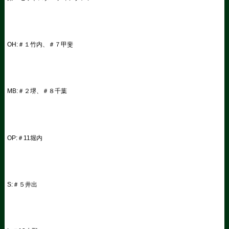
OH:＃１竹内、＃７甲斐
MB:＃２堺、＃８千葉
OP:＃11堀内
S:＃５井出