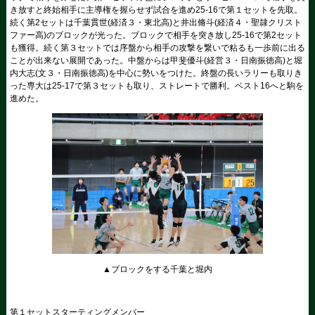
き放すと終始相手に主導権を握らせず試合を進め25-16で第１セットを先取。
続く第2セットは千葉貫世(経済３・東北高)と井出脩斗(経済４・聖隷クリスト
ファー高)のブロックが光った。ブロックで相手を突き放し25-16で第2セット
も獲得。続く第３セットでは序盤から相手の攻撃を繋いで粘るも一歩前に出る
ことが出来ない展開であった。中盤からは甲斐優斗(経営３・日南振徳高)と堀
内大志(文３・日南振徳高)を中心に勢いをつけた。終盤の長いラリーも取りき
った専大は25-17で第３セットも取り、ストレートで勝利。ベスト16へと駒を
進めた。
▲ブロックをする千葉と堀内
第１セットスターティングメンバー