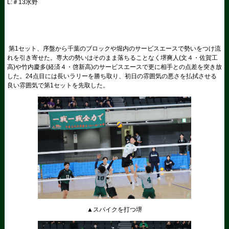
L:＃13水野
第1セット、序盤から千葉のブロックや堀内のサービスエースで勢いをつけ流
れを引き寄せた。専大の勢いはそのまま落ちることなく堺爽人(文４・佐賀工
高)や竹内慶多(経済４・啓新高)のサービスエースで更に相手との点差を突き放
した。24点目には長いラリーを勝ち取り、初日の雰囲気の悪さを払拭させる
良い雰囲気で第1セットを先取した。
▲スパイクを打つ堺