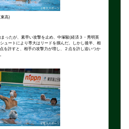
高)
まったが、素早い攻撃を止め、中塚駿(経済３・秀明英
)のシュートにより専大はリードを掴んだ。しかし後半、相
点を許すと、相手の攻撃力が増し、２点を許し追いつか
。