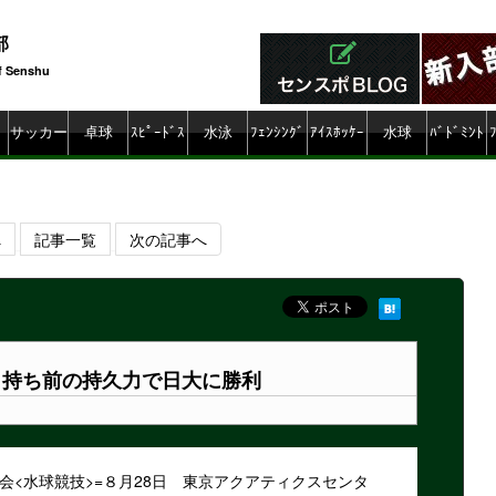
部
f Senshu
ty
サッカー
卓球
ｽﾋﾟｰﾄﾞｽ
水泳
ﾌｪﾝｼﾝｸﾞ
ｱｲｽﾎｯｹｰ
水球
ﾊﾞﾄﾞﾐﾝﾄ
ｹｰﾄ
ﾝ
へ
記事一覧
次の記事へ
 持ち前の持久力で日大に勝利
大会<水球競技>=８月28日 東京アクアティクスセンタ