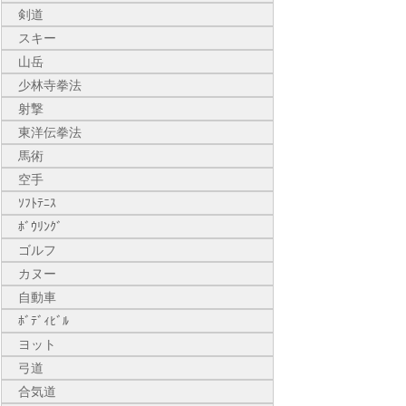
剣道
スキー
山岳
少林寺拳法
射撃
東洋伝拳法
馬術
空手
ｿﾌﾄﾃﾆｽ
ﾎﾞｳﾘﾝｸﾞ
ゴルフ
カヌー
自動車
ﾎﾞﾃﾞｨﾋﾞﾙ
ヨット
弓道
合気道