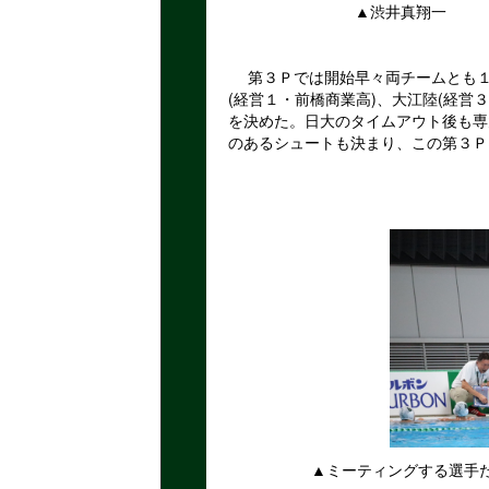
▲渋井真翔一
第３Ｐでは開始早々両チームとも１
(経営１・前橋商業高)、大江陸(経営
を決めた。日大のタイムアウト後も専
のあるシュートも決まり、この第３Ｐ
▲ミーティングする選手た