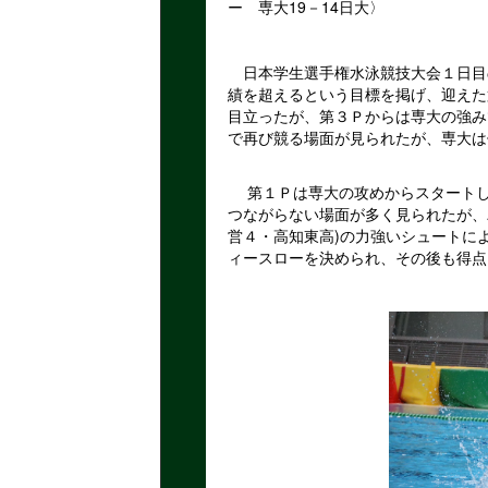
ー 専大19－14日大〉
日本学生選手権水泳競技大会１日目
績を超えるという目標を掲げ、迎えた
目立ったが、第３Ｐからは専大の強み
で再び競る場面が見られたが、専大は
第１Ｐは専大の攻めからスタートし
つながらない場面が多く見られたが、
営４・高知東高)の力強いシュートに
ィースローを決められ、その後も得点