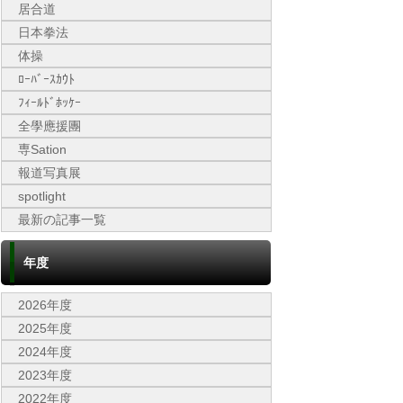
居合道
日本拳法
体操
ﾛｰﾊﾞｰｽｶｳﾄ
ﾌｨｰﾙﾄﾞﾎｯｹｰ
全學應援團
専Sation
報道写真展
spotlight
最新の記事一覧
年度
2026年度
2025年度
2024年度
2023年度
2022年度