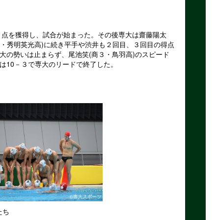
点を獲得し、試合が始まった。その後専大は齋藤陽太
３・秀明英光高)に続き平手や渋井も２回目、３回目の得点
大の勢いは止まらず、尾池笑(商３・鳥羽高)のスピード
は10－３で専大のリードで終了した。
ち