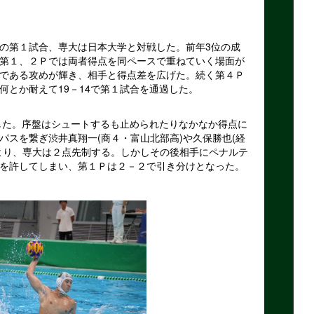
の第１試合、専大は日本大学と対戦した。前年3位の成
第１、２Ｐでは両者得点を同ペースで重ねていく場面が
である攻めが輝き、相手と得点差を広げた。続く第４Ｐ
何とか耐えて19－14で第１試合を通過した。
た。序盤はシュートするも止められたりなかなか得点に
パスを繋ぎ渋井真翔一(商４・富山北部高)や久保勝也(経
より、専大は２点先制する。しかしその後相手にペナルテ
を許してしまい、第１Ｐは２－２で引き分けとなった。