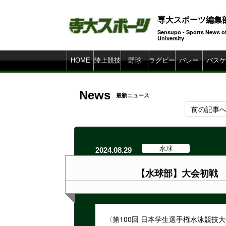
専大スポーツ編集
Sensupo - Sports News o
Universi
HOME
陸上競技
野球
ラグビー
バレー
バスケ
News
最新ニュース
前の記事
水球
2024.08.29
【水球部】大会初戦
〈第100回 日本学生選手権水泳競技