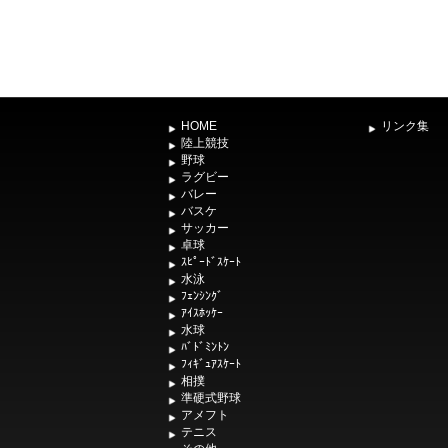
HOME
リンク集
陸上競技
野球
ラグビー
バレー
バスケ
サッカー
卓球
ｽﾋﾟｰﾄﾞｽｹｰﾄ
水泳
ﾌｪﾝｼﾝｸﾞ
ｱｲｽﾎｯｹｰ
水球
ﾊﾞﾄﾞﾐﾝﾄﾝ
ﾌｨｷﾞｭｱｽｹｰﾄ
相撲
準硬式野球
アメフト
テニス