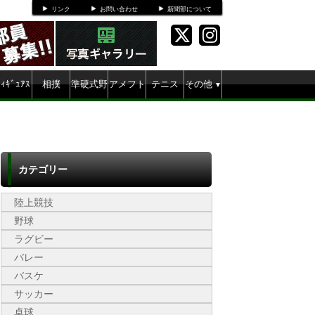
リンク
お問い合わせ
新聞部について
ﾌｨｷﾞｭｱｽ
相撲
準硬式野
アメフト
テニス
その他
▼
ｹｰﾄ
球
カテゴリー
陸上競技
野球
ラグビー
バレー
バスケ
サッカー
卓球