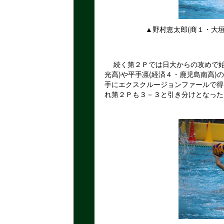
▲野村恵太郎(商１・大垣東
続く第２Ｐでは日大からの攻めで始
光高)や平手凛(経済４・鹿児島南高
手にエクスクルージョンファールで得
れ第２Ｐも３－３と引き分けとなった