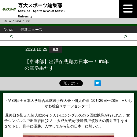
専大スポーツ編集部
Sensupo - Sports News of Senshu
University
ホーム
News
詳細
News 最新ニュース
<
>
2023.10.29
卓球
【卓球部】出澤が悲願の日本一！ 昨年
の雪辱果たす
〈第89回全日本大学総合卓球選手権大会・個人の部 10月26日〜28日 ＝いし
かわ総合スポーツセンター〉
最終日を迎えた個人戦のインカレはシングルスの５回戦以降が行われた。女
子シングルスで出澤杏佳(文３・大成女子)が決勝戦で筑波大の青井選手を４－
２で下し、見事に優勝。入学してから初の日本一に輝いた。