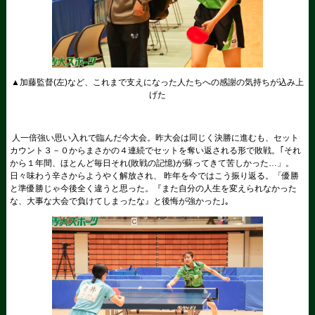
▲加藤監督(左)など、これまで支えになった人たちへの感謝の気持ちが込み上
げた
人一倍強い思い入れで臨んだ今大会。昨大会は同じく決勝に進むも、セット
カウント３－０からまさかの４連続でセットを奪い返される形で敗戦。｢それ
から１年間、ほとんど毎日それ(敗戦の記憶)が蘇ってきて苦しかった…」。
日々味わう辛さからようやく解放され、 昨年を今ではこう振り返る。「優勝
と準優勝じゃ今後全く違うと思った。『また自分の人生を変えられなかった
な、大事な大会で負けてしまったな』と後悔が強かった｣。