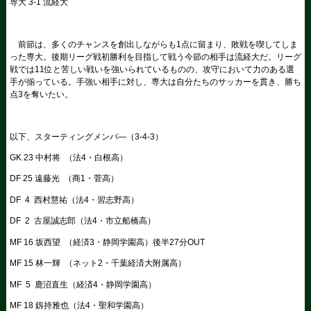
専大 3-1 流経大
前節は、多くのチャンスを創出しながらも1点に留まり、敗戦を喫してしま
った専大。後期リーグ戦初勝利を目指して戦う今節の相手は流経大だ。リーグ
戦では11位と苦しい戦いを強いられているものの、攻守において力のある選
手が揃っている。手強い相手に対し、専大は自分たちのサッカーを貫き、勝ち
点3を奪いたい。
以下、スターティングメンバ―（3-4-3）
GK 23 中村将 （法4・白根高）
DF 25 遠藤光 （商1・菅高）
DF 4 西村慧祐（法4・習志野高）
DF 2 古屋誠志郎（法4・市立船橋高）
MF 16 坂西望 （経済3・静岡学園高）後半27分OUT
MF 15 林一輝 （ネット2・千葉経済大附属高）
MF 5 鹿沼直生（経済4・静岡学園高）
MF 18 釼持雅也（法4・聖和学園高）