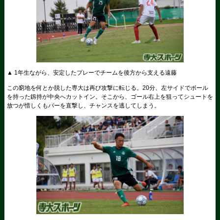
▲ 1年生ながら、安定したプレーでチームを後方から支える遠藤
この窮地を何とか脱した専大は再び攻撃に転じる。20分、左サイドでボール
を持った釼持が中央へカットイン。そこから、ゴール右上を狙ってシュートを
放つが惜しくもバーを直撃し、チャンスを逃してしまう。