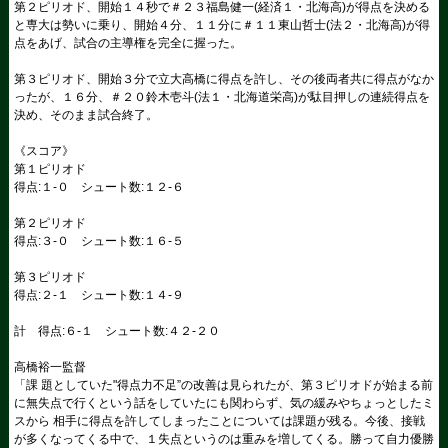
第２ピリオド、開始１４秒で＃２３福島健一(経済１・北海高)が得点を決める
と専大は勢いに乗り、開始４分、１１分に＃１１東山哲士(法２・北海高)が得
点をあげ、試合の主導権を完全に握った。
第３ピリオド、開始３分で立大高橋に得点を許し、その後両者共に得点がなか
ったが、１６分、＃２０鈴木壱斗(法１・北海道栄高)が駄目押しの連続得点を
決め、そのまま試合終了。
《スコア》
第１ピリオド
得点:１-０ シュート数:１２-６
第２ピリオド
得点:３-０ シュート数:１６-５
第３ピリオド
得点:２-１ シュート数:１４-９
計 得点:６-１ シュート数:４２-２０
高橋裕一監督
「課 題としていた"得点力不足”の改善は見られたが、第３ピリオドが始まる前
に無失点で行くという話をしていたにも関わらず、気の緩みやちょっとしたミ
スから 相手に得点を許してしまったことについては課題が残る。今後、接戦
が多くなってくる中で、１失点というのは重みを増してくる。勝って自力優勝