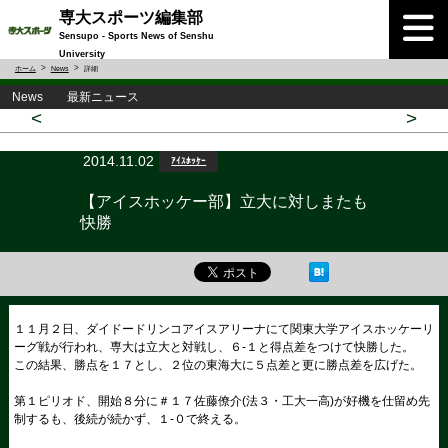
専大スポーツ編集部
Sensupo - Sports News of Senshu
University
ホーム
News
詳細
News 最新ニュース
<
>
2014.11.02
ｱｲｽﾎｯｹｰ
【アイスホッケー部】立大に対しまたも
快勝
１１月２日、ダイドードリンコアイスアリーナにて関東大学アイスホッケーリ
ーグ戦が行われ、専大は立大と対戦し、６-１と得点差をつけて快勝した。
この結果、勝点を１７とし、２位の東海大に５点差と更に勝点差を広げた。
第１ピリオド、開始８分に＃１７佐藤僚介(法３・工大一高)が好機を仕留め先
制するも、後続が続かず、１-０で終える。