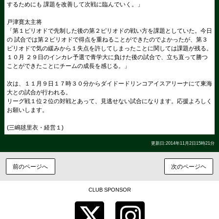
するためにも 課題を改善して次戦に臨んでいく。」
戸津寛太主将
「第１ピリオドで先制した後の第２ピリオドの戦い方を課題としていた。今日
の 試合では第２ピリオドで得点を重ねることができたのでよかったが、第３
ピリオドで気の緩みから１失点を許してしまったことに関しては課題が残る。
１０月 ２９日のインカレ予選で青学大に負けた後の試合で、立ち直って勝つ
ことができたことにチームの成長を感じる。」
次は、１１月９日１７時３０分からダイドードリンコアイスアリーナにて東海
大との試合が行われる。
リーグ戦１位２位の対戦とあって、見逃せない試合になります。応援よろしく
お願いします。
(三嶋毬里衣・経営１)
更新日:2014年11月2日15時21分
前のページへ
次のページヘ
CLUB SPONSOR