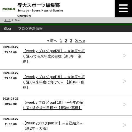
専大スポーツ編集部
Sensupo - Sports News of Senshu
University
ホーム
Blog
Blog ブログ更新情報
« 前へ
1
2
3
次へ »
2026-03-27
【weekly ブログ part20】～今年度の振
23:59:00
>
り返って＆来年度の目標【新3年・峯
岸】
2026-03-27
【weekly ブログ part19】～今年度の振
23:34:00
>
り返り&来年度に向けて～ 【新3年・藤
林】
2026-03-27
>
【weekly ブログ part 18】 〜今年の振
19:40:00
り返り&今後の目標〜【新3年･髙橋】
2026-03-27
>
【weeklyブログpart16】～自己紹介～
11:09:00
【新2年・大橋】