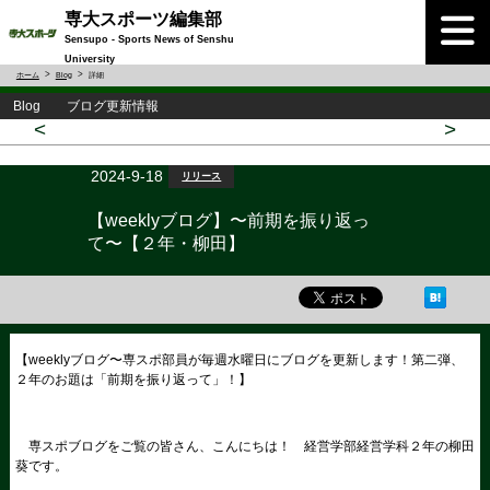
専大スポーツ編集部
Sensupo - Sports News of Senshu
University
ホーム
Blog
詳細
Blog ブログ更新情報
<
>
2024-9-18
リリース
【weeklyブログ】〜前期を振り返っ
て〜【２年・柳田】
【weeklyブログ〜専スポ部員が毎週水曜日にブログを更新します！第二弾、
２年のお題は「前期を振り返って」！】
専スポブログをご覧の皆さん、こんにちは！ 経営学部経営学科２年の柳田
葵です。