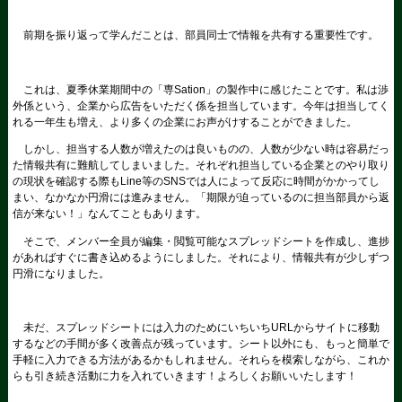
前期を振り返って学んだことは、部員同士で情報を共有する重要性です。
これは、夏季休業期間中の「専Sation」の製作中に感じたことです。私は渉
外係という、企業から広告をいただく係を担当しています。今年は担当してく
れる一年生も増え、より多くの企業にお声がけすることができました。
しかし、担当する人数が増えたのは良いものの、人数が少ない時は容易だっ
た情報共有に難航してしまいました。それぞれ担当している企業とのやり取り
の現状を確認する際もLine等のSNSでは人によって反応に時間がかかってし
まい、なかなか円滑には進みません。「期限が迫っているのに担当部員から返
信が来ない！」なんてこともあります。
そこで、メンバー全員が編集・閲覧可能なスプレッドシートを作成し、進捗
があればすぐに書き込めるようにしました。それにより、情報共有が少しずつ
円滑になりました。
未だ、スプレッドシートには入力のためにいちいちURLからサイトに移動
するなどの手間が多く改善点が残っています。シート以外にも、もっと簡単で
手軽に入力できる方法があるかもしれません。それらを模索しながら、これか
らも引き続き活動に力を入れていきます！よろしくお願いいたします！