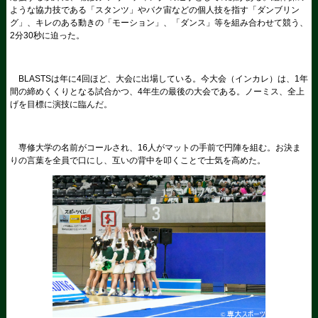
ような協力技である「スタンツ」やバク宙などの個人技を指す「ダンブリン
グ」、キレのある動きの「モーション」、「ダンス」等を組み合わせて競う、
2分30秒に迫った。
BLASTSは年に4回ほど、大会に出場している。今大会（インカレ）は、1年
間の締めくくりとなる試合かつ、4年生の最後の大会である。ノーミス、全上
げを目標に演技に臨んだ。
専修大学の名前がコールされ、16人がマットの手前で円陣を組む。お決ま
りの言葉を全員で口にし、互いの背中を叩くことで士気を高めた。