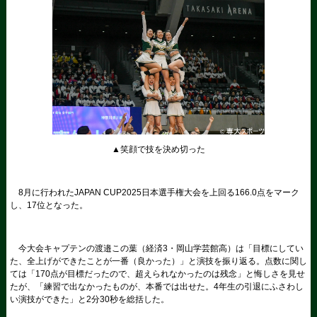
▲笑顔で技を決め切った
8月に行われたJAPAN CUP2025日本選手権大会を上回る166.0点をマーク
し、17位となった。
今大会キャプテンの渡邉この葉（経済3・岡山学芸館高）は「目標にしてい
た、全上げができたことが一番（良かった）」と演技を振り返る。点数に関し
ては「170点が目標だったので、超えられなかったのは残念」と悔しさを見せ
たが、「練習で出なかったものが、本番では出せた。4年生の引退にふさわし
い演技ができた」と2分30秒を総括した。