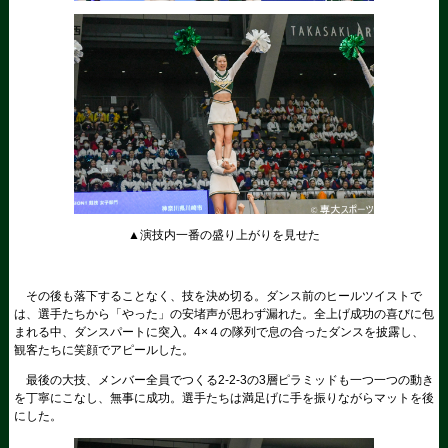
▲演技内一番の盛り上がりを見せた
その後も落下することなく、技を決め切る。ダンス前のヒールツイストで
は、選手たちから「やった」の安堵声が思わず漏れた。全上げ成功の喜びに包
まれる中、ダンスパートに突入。4×４の隊列で息の合ったダンスを披露し、
観客たちに笑顔でアピールした。
最後の大技、メンバー全員でつくる2-2-3の3層ピラミッドも一つ一つの動き
を丁寧にこなし、無事に成功。選手たちは満足げに手を振りながらマットを後
にした。