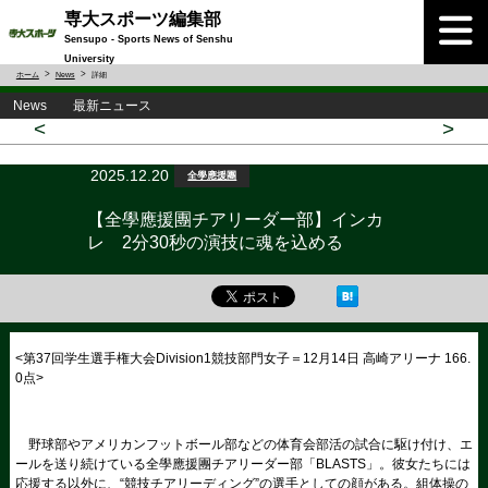
専大スポーツ編集部
Sensupo - Sports News of Senshu
University
ホーム
News
詳細
News 最新ニュース
<
>
2025.12.20
全學應援團
【全學應援團チアリーダー部】インカ
レ 2分30秒の演技に魂を込める
<第37回学生選手権大会Division1競技部門女子＝12月14日 高崎アリーナ 166.
0点>
野球部やアメリカンフットボール部などの体育会部活の試合に駆け付け、エ
ールを送り続けている全學應援團チアリーダー部「BLASTS」。彼女たちには
応援する以外に、“競技チアリーディング”の選手としての顔がある。組体操の