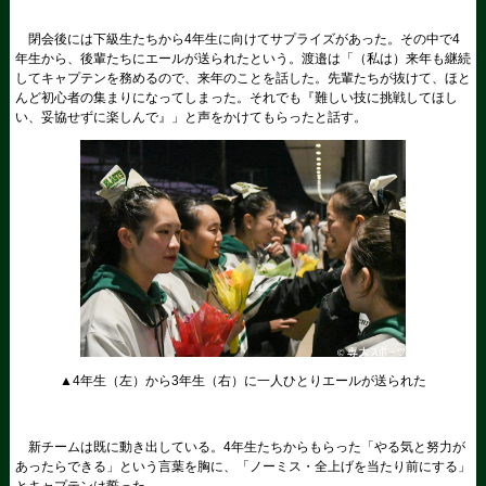
閉会後には下級生たちから4年生に向けてサプライズがあった。その中で4
年生から、後輩たちにエールが送られたという。渡邉は「（私は）来年も継続
してキャプテンを務めるので、来年のことを話した。先輩たちが抜けて、ほと
んど初心者の集まりになってしまった。それでも『難しい技に挑戦してほし
い、妥協せずに楽しんで』」と声をかけてもらったと話す。
▲4年生（左）から3年生（右）に一人ひとりエールが送られた
新チームは既に動き出している。4年生たちからもらった「やる気と努力が
あったらできる」という言葉を胸に、「ノーミス・全上げを当たり前にする」
とキャプテンは誓った。