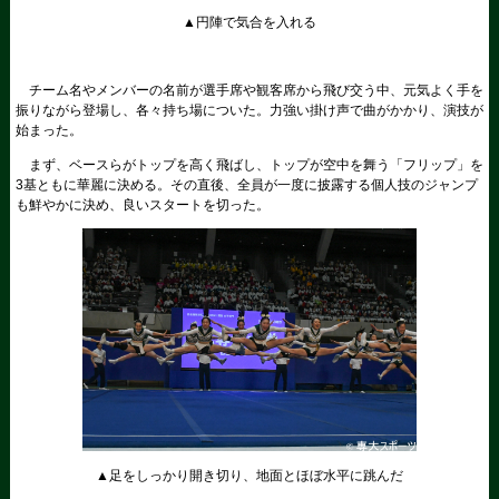
▲円陣で気合を入れる
チーム名やメンバーの名前が選手席や観客席から飛び交う中、元気よく手を
振りながら登場し、各々持ち場についた。力強い掛け声で曲がかかり、演技が
始まった。
まず、ベースらがトップを高く飛ばし、トップが空中を舞う「フリップ」を
3基ともに華麗に決める。その直後、全員が一度に披露する個人技のジャンプ
も鮮やかに決め、良いスタートを切った。
▲足をしっかり開き切り、地面とほぼ水平に跳んだ