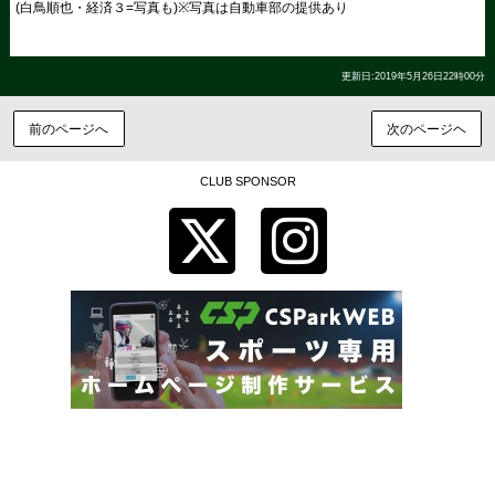
(
白鳥順也・経済３
=
写真も
)※
写真は自動車部の提供あり
更新日:2019年5月26日22時00分
前のページへ
次のページヘ
CLUB SPONSOR