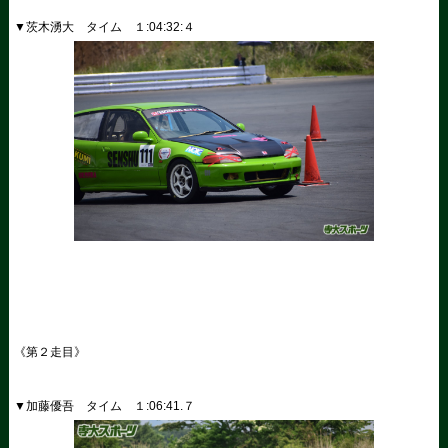
▼茨木湧大 タイム １
:04:32:
４
《第２走目》
▼加藤優吾 タイム １
:06:41.
７