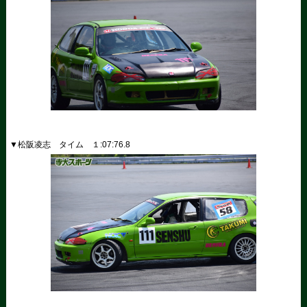
▼松阪凌志 タイム １
:07:76.8