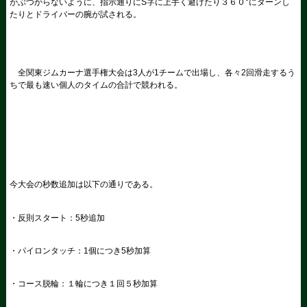
がぶつからないように、指示通りに
S
字に上手く避けたり３６０°にターンし
たりとドライバーの腕が試される。
全関東ジムカーナ選手権大会は
3
人が
1
チームで出場し、各々
2
回滑走するう
ちで最も速い個人のタイムの合計で競われる。
今大会の秒数追加は以下の通りである。
・反則スタート：
5
秒追加
・パイロンタッチ：
1
個につき
5
秒加算
・コース脱輪：１輪につき１回５秒加算