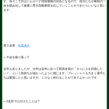
す。自そこで分はジムカーナ現役最後の試合となるので、自分たちが最初の一
歩を踏み出して後輩に専大自動車部を託していくことができたらいいなと思い
ます。
第２走者
松阪凌志
―大会を振り返って
去年も走りましたが、今年は去年に比べて部員全員が「さらに上を目指した
い！」という気持ちが強かったように感じます。プレッシャーも大きく選手た
ちは緊張したと思いますが、ミスなく終わることができてよかったです。
―
2
走目で心がけたことは？