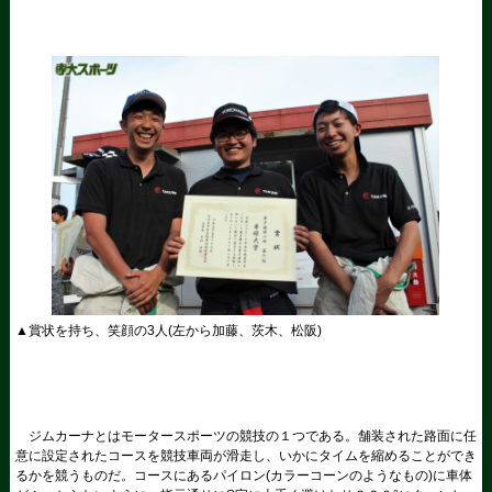
▲賞状を持ち、笑顔の
3
人
(
左から加藤、茨木、松阪
)
ジムカーナとはモータースポーツの競技の１つである。舗装された路面に任
意に設定されたコースを競技車両が滑走し、いかにタイムを縮めることができ
るかを競うものだ。コースにあるパイロン
(
カラーコーンのようなもの
)
に車体