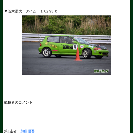
▼茨木湧大 タイム １
:02:93:
０
競技者のコメント
第
1
走者
加藤優吾