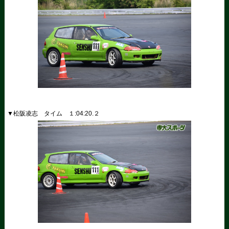
▼松阪凌志 タイム １
:04:20.
２