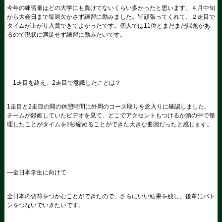
今年の練習量はどの大学にも負けてないくらい多かったと思います。４月中旬
から大会日まで毎週欠かさず練習に励みました。皆頑張ってくれて、２走目で
タイムが上がり入賞できてよかったです。個人では
11
位とまだまだ課題があ
るので現状に満足せず練習に励みたいです。
―
1
走目を終え、
2
走目で意識したことは？
1
走目と
2
走目の間の休憩時間に外周のコース取りを念入りに確認しました。
チームが録画していたビデオを見て、どこでアクセントもつけるか頭の中で整
理したことがタイムを
2
秒縮めることができた大きな要因だったと感じます。
―全日本学生に向けて
全日本の切符をつかむことができたので、さらにいい結果を残し、後輩にバト
ンをつないでいきたいです。