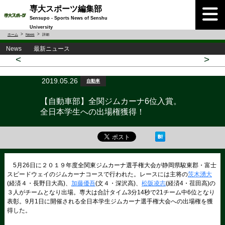
専大スポーツ編集部
Sensupo - Sports News of Senshu
University
ホーム
News
詳細
News 最新ニュース
<
>
2019.05.26
自動車
【自動車部】全関ジムカーナ6位入賞。
全日本学生への出場権獲得！
5
月
26
日に２０１９年度全関東ジムカーナ選手権大会が静岡県駿東郡・富士
スピードウェイのジムカーナコースで行われた。レースには主将の
茨木湧大
(
経済４・長野日大高
)
、
加藤優吾
(
文４・深沢高
)
、
松阪凌志
(
経済
4
・荏田高
)
の
３人がチームとなり出場。専大は合計タイム
3
分
14
秒で
21
チーム中
6
位となり
表彰。
9
月
1
日に開催される全日本学生ジムカーナ選手権大会への出場権を獲
得した。