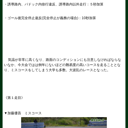
・誘導路内、パドック内徐行違反、誘導路内以外走行：５秒加算
・ゴール後完全停止違反
(
完全停止が義務の場合
)
：
10
秒加算
気温が非常に高くなり、路面のコンディションにも注意しなければならな
いなか、今大会ではは例年にないほどの難易度の高いコースを走ることとな
り、ミスコースをしてしまう大学も多数。大波乱のレースとなった。
《第１走目》
▼加藤優吾 ミスコース