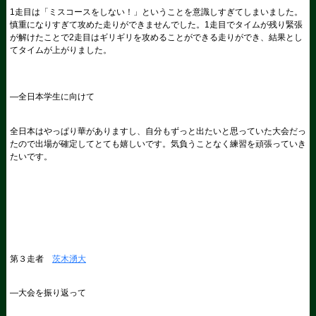
1
走目は「ミスコースをしない！」ということを意識しすぎてしまいました。
慎重になりすぎて攻めた走りができませんでした。
1
走目でタイムが残り緊張
が解けたことで
2
走目はギリギリを攻めることができる走りができ、結果とし
てタイムが上がりました。
―全日本学生に向けて
全日本はやっぱり華がありますし、自分もずっと出たいと思っていた大会だっ
たので出場が確定してとても嬉しいです。気負うことなく練習を頑張っていき
たいです。
第３走者
茨木湧大
―大会を振り返って