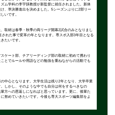
リズム学科の李宇韺教授が新監督に就任されました。新体
け、準決勝進出を決めました。5シーズンぶりに2部リー
嬉しいです。
、取材は春季・秋季の両リーグ開幕2試合のみとなりまし
就任された事で変革の年となります。専スポ入部3年目となる
赴きたいです。
スケート部、チアリーディング部の取材に初めて携わり
たことでルールや用語などの勉強を重ねながらの活動でも
の中心となります。大学生活は残り2年となり、大学卒業
す。しかし、そのような中でも自分は何をするべきなの
先輩方への恩返しになればと思っています。更に、後輩た
うに努めていきたいです。今後も専大スポーツ編集部をよ