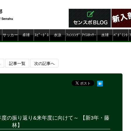
部
f Senshu
ty
サッカー
卓球
ｽﾋﾟｰﾄﾞｽ
水泳
ﾌｪﾝｼﾝｸﾞ
ｱｲｽﾎｯｹｰ
水球
ﾊﾞﾄﾞﾐﾝﾄ
ｹｰﾄ
ﾝ
へ
記事一覧
次の記事へ
9】～今年度の振り返り&来年度に向けて～ 【新3年・藤
林】