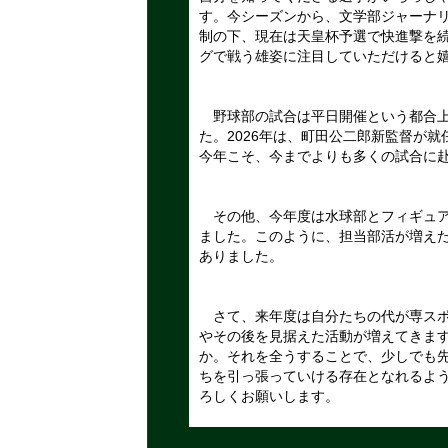
す。今シーズンから、文学部ジャーナ
制の下、現在は天皇杯予選で快進撃を続
グで戦う雄姿に注目していただけると
野球部の試合は平日開催という都合上
た。2026年は、町田公二郎新監督が
今年こそ、今までよりも多くの試合に
その他、今年度は水球部とフィギュア
ました。このように、担当部活が増え
ありました。
さて、来年度は自分たちの代が専スポ
やその後を見据えた活動が増えてきま
か。それを全うすることで、少しでも
ちを引っ張っていける存在となれるよ
ろしくお願いします。