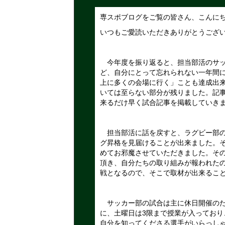
専スポブログをご覧の皆さん、こんに
いつもご愛読いただきありがとうござ
今年度を振り返ると、担当部活のサッカ
ど、自分にとって忘れられない一年間
上に多くの会場に行く」ことも達成出
いては至らない部分が残りました。記
来るだけ早く試合記事を掲載していき
担当部活に話を戻すと、ラグビー部の
グ昇格を見届けることが出来ました。その
めてお邪魔させていただきました。そ
頂き、自分たちの取り組みが報われた
戦となるので、そこで取材が出来るこ
サッカー部の試合は主に休日開催のた
に、土曜日は3限まで授業が入ってお
自分を知ってくださる選手がいらっし