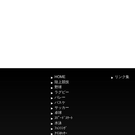
HOME
リンク集
陸上競技
野球
ラグビー
バレー
バスケ
サッカー
卓球
ｽﾋﾟｰﾄﾞｽｹｰﾄ
水泳
ﾌｪﾝｼﾝｸﾞ
ｱｲｽﾎｯｹｰ