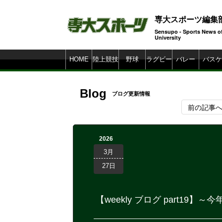
専大スポーツ編集
Sensupo - Sports News o
Universi
HOME
陸上競技
野球
ラグビー
バレー
バスケ
Blog
ブログ更新情報
前の記事
2026
3月
27日
【weekly ブログ part1