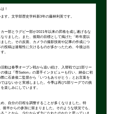
ちは！
います。文学部歴史学科新3年の藤林利英です。
ー部とラグビー部が2021年以来の昇格を成し遂げるな
になりました。また、後期の目標として掲げた「昨年度以
来ました。その反面、カメラの撮影技術や記事の作成につ
事の投稿は速報性に欠けるものが多かったため、今後は出
ます。
活動は春季オープン戦から追い続け、入替戦では1部リー
後は『専Sation』の選手インタビューも行い、納会に初
の際に石倉俊二監督から「いつもありがとう」とお言葉を
のではないかと実感しました。今季は再び1部リーグでの挑
とを楽しみにしています。
め、自分の日程を調整することが多くなりました。特
り、後半からの参加に留まりました。そのような状況でも、
ゃることから、少なからず力になれたのかなと思っていま