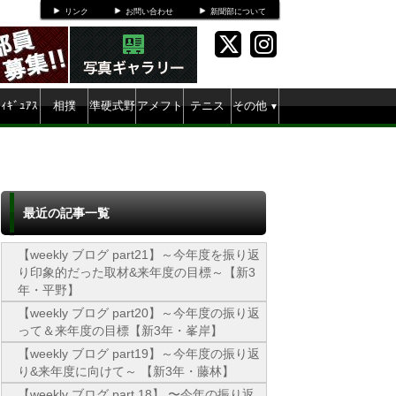
リンク
お問い合わせ
新聞部について
ﾌｨｷﾞｭｱｽ
相撲
準硬式野
アメフト
テニス
その他
▼
ｹｰﾄ
球
最近の記事一覧
【weekly ブログ part21】～今年度を振り返
り印象的だった取材&来年度の目標～【新3
年・平野】
【weekly ブログ part20】～今年度の振り返
って＆来年度の目標【新3年・峯岸】
【weekly ブログ part19】～今年度の振り返
り&来年度に向けて～ 【新3年・藤林】
【weekly ブログ part 18】 〜今年の振り返