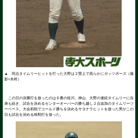
▲ 同点タイムリーヒットを打った大野は２塁上で高らかにガッツポーズ（撮
影=木村）
この日の決勝打を放ったのは６番の桂川。神山、大野の連続タイムリーに自
身も続き、試合を決めるセンターオーバーの勝ち越し２点追加のタイムリーツ
ーベース。大会初戦でコールド勝ちを決めるサヨナラヒットを放った男がこの
日も試合を決める殊勲打を放った。