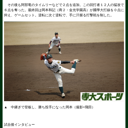
その後も阿部竜のタイムリーなどで２点を追加。この回打者１２人の猛攻で
６点を奪った。最終回は岡本和記（商２・金光学園高）が國學大打線を０点に
抑え、ゲームセット。逆転に次ぐ逆転で、手に汗握る打撃戦を制した。
▲ 中継ぎで登板し、勝ち投手になった岡本（撮影=飛田）
試合後インタビュー