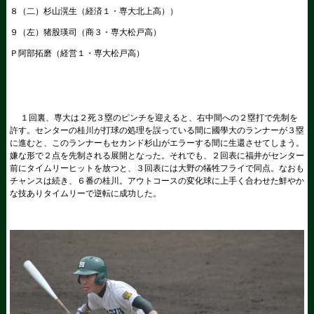
８（二）杉山滉生（経済１・専大北上高））
９（左）猪股瑛司（商３・専大松戸高）
Ｐ阿部拓磨（経営１・専大松戸高）
１回裏、専大は２死３塁のピンチを迎えると、右中間への２塁打で先制を
許す。センターの桂川が打球の処理を誤っている間に國學大のランナーが３塁
に進むと、このランナーもセカンド杉山がエラーする間に生還させてしまう。
嫌な形で２点を先制される展開となった。それでも、２回表に福井がセンター
前にタイムリーヒットを放つと、３回表には大野の犠牲フライで同点。なおも
チャンスは続き、６番の桂川。アウトコースの変化球に上手く合わせた鮮やか
な技ありタイムリーで逆転に成功した。