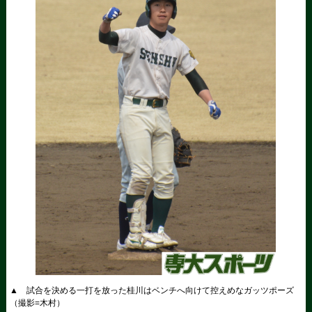
▲ 試合を決める一打を放った桂川はベンチへ向けて控えめなガッツポーズ
（撮影=木村）