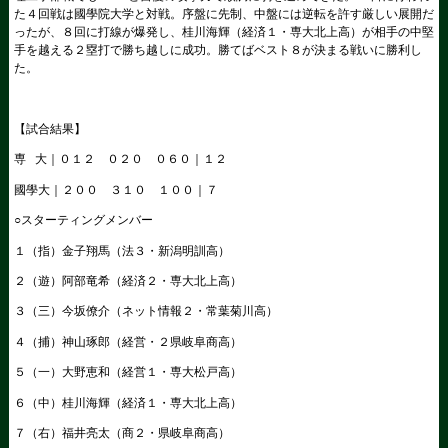
た４回戦は國學院大学と対戦。序盤に先制、中盤には逆転を許す厳しい展開だ
ったが、８回に打線が爆発し、桂川海輝（経済１・専大北上高）が相手の中堅
手を越える２塁打で勝ち越しに成功。勝てばベスト８が決まる戦いに勝利し
た。
【試合結果】
専 大｜０１２ ０２０ ０６０｜１２
國學大｜２００ ３１０ １００｜７
○スターティングメンバー
１（指）金子翔馬（法３・新潟明訓高）
２（遊）阿部竜希（経済２・専大北上高）
３（三）今坂僚介（ネット情報２・常葉菊川高）
４（捕）神山琢郎（経営・２県岐阜商高）
５（一）大野恵和（経営１・専大松戸高）
６（中）桂川海輝（経済１・専大北上高）
７（右）福井亮太（商２・県岐阜商高）