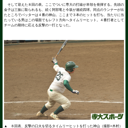
そして迎えた８回の表。ここでついに専大の打線が本領を発揮する。先頭の
金子は三振に取られるも、続く阿部竜と今坂が連続四球。同点のランナーが出
たところでバッターは４番の神山。ここまで３本のヒットを打ち、当たりに当
たっている男はこの場面でもレフト方向へタイムリーヒット。４番打者として
チームの期待に応える反撃の一打となった。
▲ ８回表、反撃の口火を切るタイムリーヒットを打った神山（撮影=木村）