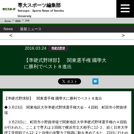
専大スポーツ編集部
Sensupo - Sports News of Senshu
University
ホーム
News
詳細
News 最新ニュース
<
>
2016.03.24
準硬式野球
【準硬式野球部】 関東選手権 國學大
に勝利でベスト８進出
【準硬式野球部】 関東選手権 國學大に勝利でベスト８進出
◆３月23日 関東地区大学準硬式野球選手権大会・４回戦 町田市小野路球
場
３月23日に、町田市小野路球場で関東地区大学準硬式野球選手権の４回戦
が行われた。ここまで専大は２回戦で横浜市立大相手に12-２、続く日本大学
理工学部戦でも12-２と自慢の攻撃力で順調に駒を進めてきた。23日に行われ