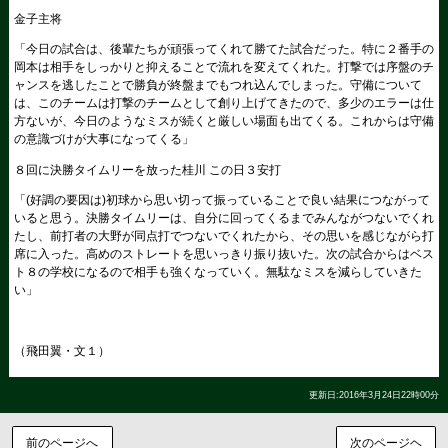
金子主将
「今日の試合は、後輩たちが頑張ってくれて勝てた試合だった。特に２番手の
岡本は相手をしっかりと抑えることで流れを変えてくれた。打撃では序盤のチ
ャンスを逃したことで勝負が終盤までもつれ込んでしまった。守備について
は、このチームは打撃のチームとして創り上げてきたので、多少のエラーは仕
方ないが、今日のようなミスが続くと厳しい場面も出てくる。これからは守備
の意識づけが大事になってくる」
８回に決勝タイムリーを放った桂川 この日３安打
「(好調の要因は)初球から思い切って振っていることで良い結果につながって
いると思う。決勝タイムリーは、自分に回ってくるまでみんながつないでくれ
たし、前打者の大野が同点打でつないでくれたから、その思いを感じながら打
席に入った。高めのストレートを思いっきり振り抜いた。次の試合からはベス
ト８の学校になるので相手も強くなっていく。無駄なミスを減らしていきた
い」
（飛田翼・文１）
更新日:2016年3月24日22時00分
前のページへ
次のページヘ