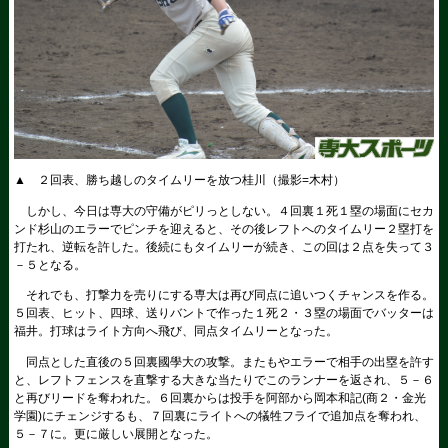
▲ ２回表、勝ち越しのタイムリーを放つ桂川（撮影=木村）
しかし、今日は専大の守備がピリっとしない。４回裏１死１塁の場面にセカ
ンド杉山のエラーでピンチを迎えると、その後レフトへのタイムリー２塁打を
打たれ、逆転を許した。後続にもタイムリーが続き、この回は２点を失って３
－５となる。
それでも、打撃力を売りにする専大は再び同点に追いつくチャンスを作る。
５回表、ヒット、四球、送りバントで作った１死２・３塁の場面でバッターは
福井。打球はライト方向へ飛び、同点タイムリーとなった。
同点とした直後の５回裏國學大の攻撃。またもやエラーで相手の出塁を許す
と、レフトフェンスを直撃する大きな当たりでこのランナーを返され、５－６
と再びリードを奪われた。６回裏からは投手を阿部から岡本和記(商２・金光
学園)にチェンジするも、７回裏にライトへの犠牲フライで追加点を奪われ、
５－７に。更に厳しい展開となった。